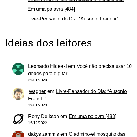
Em uma palavra [484]
Livre-Pensador do Dia: “Ausonio Franchi”
Ideias dos leitores
Leonardo Hideaki
em
Você não precisa usar 10
dedos para digitar
29/01/2023
Wagner
em
Livre-Pensador do Dia: “Ausonio
Franchi”
29/01/2023
Rony Deikson
em
Em uma palavra [483]
15/12/2022
dakys zammis
em
O admirável mosquito das