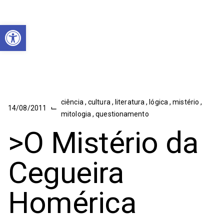
Abrir a barra de ferramentas
ciência
,
cultura
,
literatura
,
lógica
,
mistério
,
⌙
14/08/2011
mitologia
,
questionamento
>O Mistério da
Cegueira
Homérica