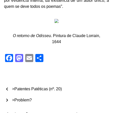
por evidência interna, da existência de um autor único, a
quem se deve todos os poemas”.
O retorno de Odisseu
. Pintura de Claude Lorrain,
1644
Facebook
Mastodon
Email
Share
chevron_left
>Patentes Patéticas (nº. 20)
chevron_right
>Problem?