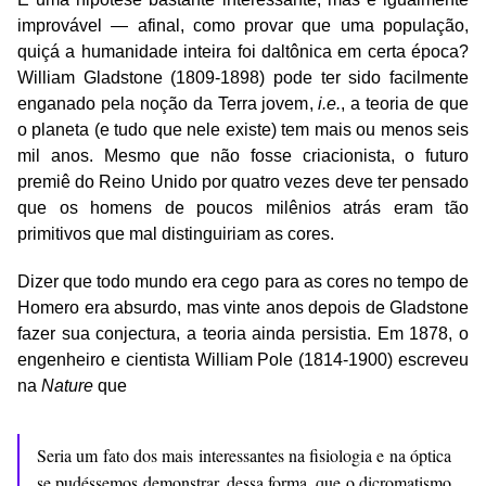
improvável — afinal, como provar que uma população,
quiçá a humanidade inteira foi daltônica em certa época?
William Gladstone (1809-1898) pode ter sido facilmente
enganado pela noção da Terra jovem,
i.e.
, a teoria de que
o planeta (e tudo que nele existe) tem mais ou menos seis
mil anos. Mesmo que não fosse criacionista, o futuro
premiê do Reino Unido por quatro vezes deve ter pensado
que os homens de poucos milênios atrás eram tão
primitivos que mal distinguiriam as cores.
Dizer que todo mundo era cego para as cores no tempo de
Homero era absurdo, mas vinte anos depois de Gladstone
fazer sua conjectura, a teoria ainda persistia. Em 1878, o
engenheiro e cientista William Pole (1814-1900) escreveu
na
Nature
que
Seria um fato dos mais interessantes na fisiologia e na óptica
se pudéssemos demonstrar, dessa forma, que o dicromatismo