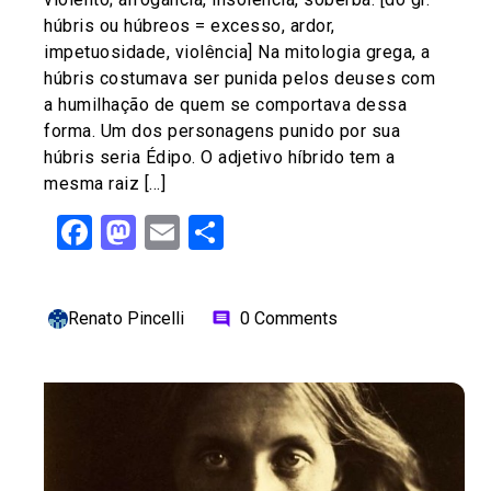
húbris ou húbreos = excesso, ardor,
impetuosidade, violência] Na mitologia grega, a
húbris costumava ser punida pelos deuses com
a humilhação de quem se comportava dessa
forma. Um dos personagens punido por sua
húbris seria Édipo. O adjetivo híbrido tem a
mesma raiz […]
Facebook
Mastodon
Email
Share
Renato Pincelli
0 Comments
comment