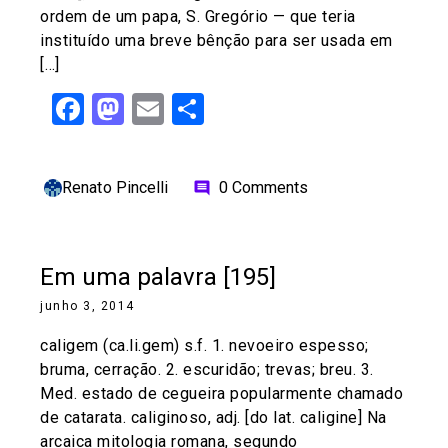
ordem de um papa, S. Gregório — que teria
instituído uma breve bênção para ser usada em
[…]
Facebook
Mastodon
Email
Share
Renato Pincelli
0 Comments
comment
Em uma palavra [195]
junho 3, 2014
caligem (ca.li.gem) s.f. 1. nevoeiro espesso;
bruma, cerração. 2. escuridão; trevas; breu. 3.
Med. estado de cegueira popularmente chamado
de catarata. caliginoso, adj. [do lat. caligine] Na
arcaica mitologia romana, segundo