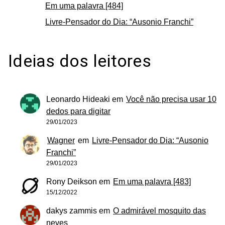
Em uma palavra [484]
Livre-Pensador do Dia: “Ausonio Franchi”
Ideias dos leitores
Leonardo Hideaki
em
Você não precisa usar 10
dedos para digitar
29/01/2023
Wagner
em
Livre-Pensador do Dia: “Ausonio
Franchi”
29/01/2023
Rony Deikson
em
Em uma palavra [483]
15/12/2022
dakys zammis
em
O admirável mosquito das
neves