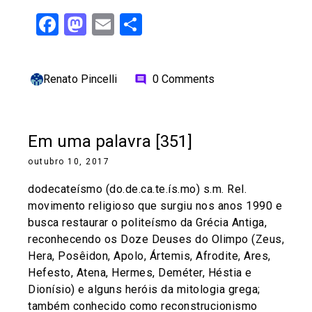
Facebook
Mastodon
Email
Share
Renato Pincelli
0 Comments
comment
Em uma palavra [351]
outubro 10, 2017
dodecateísmo (do.de.ca.te.ís.mo) s.m. Rel.
movimento religioso que surgiu nos anos 1990 e
busca restaurar o politeísmo da Grécia Antiga,
reconhecendo os Doze Deuses do Olimpo (Zeus,
Hera, Posêidon, Apolo, Ártemis, Afrodite, Ares,
Hefesto, Atena, Hermes, Deméter, Héstia e
Dionísio) e alguns heróis da mitologia grega;
também conhecido como reconstrucionismo