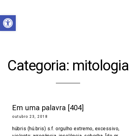
Abrir a barra de ferramentas
Categoria:
mitologia
Em uma palavra [404]
outubro 23, 2018
húbris (hú.bris) s.f. orgulho extremo, excessivo,
violento; arrogância, insolência, soberba. [do gr.