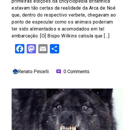
primeiras edições da Encyclopedia Britannica
estavam tão certas da realidade da Arca de Noé
que, dentro do respectivo verbete, chegavam ao
ponto de especular como os animais poderiam
ter sido alimentados e acomodados em tal
embarcação: [O] Bispo Wilkins calcula que […]
Facebook
Mastodon
Email
Share
Renato Pincelli
0 Comments
comment