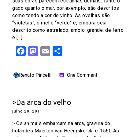
suas obras parecem estranhas demais. Tanto o
gado quanto o mar, por exemplo, são descritos
como tendo a cor do vinho. As ovelhas são
“violetas”, o mel é “verde” e, embora seja
descrito como estrelado, amplo, grande, de ferro
e […]
Facebook
Mastodon
Email
Share
Renato Pincelli
One Comment
comment
>Da arca do velho
julho 20, 2011
> Os animais embarcam na arca, gravura do
holandês Maerten van Heemskerck, c. 1560 As