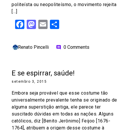
politeísta ou neopoliteísmo, o movimento rejeita
[…]
Facebook
Mastodon
Email
Share
Renato Pincelli
0 Comments
comment
E se espirrar, saúde!
setembro 3, 2015
Embora seja provável que esse costume tão
universalmente prevalente tenha se originado de
alguma superstição antiga, ele parece ter
suscitado dúvidas em todas as nações. Alguns
católicos, diz [Benito Jerônimo] Feijoo [1676-
1764], atribuem a origem desse costume à