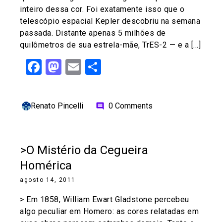
inteiro dessa cor. Foi exatamente isso que o
telescópio espacial Kepler descobriu na semana
passada. Distante apenas 5 milhões de
quilômetros de sua estrela-mãe, TrES-2 — e a […]
Facebook
Mastodon
Email
Share
Renato Pincelli
0 Comments
comment
>O Mistério da Cegueira
Homérica
agosto 14, 2011
> Em 1858, William Ewart Gladstone percebeu
algo peculiar em Homero: as cores relatadas em