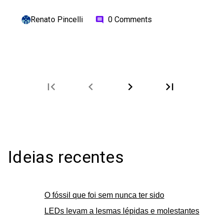
Renato Pincelli
0 Comments
comment
first_page
chevron_left
chevron_right
last_page
Ideias recentes
O fóssil que foi sem nunca ter sido
LEDs levam a lesmas lépidas e molestantes