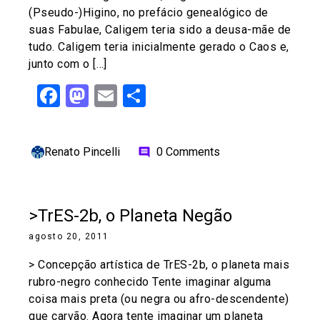
(Pseudo-)Higino, no prefácio genealógico de
suas Fabulae, Caligem teria sido a deusa-mãe de
tudo. Caligem teria inicialmente gerado o Caos e,
junto com o […]
Facebook
Mastodon
Email
Share
Renato Pincelli
0 Comments
comment
>TrES-2b, o Planeta Negão
agosto 20, 2011
> Concepção artística de TrES-2b, o planeta mais
rubro-negro conhecido Tente imaginar alguma
coisa mais preta (ou negra ou afro-descendente)
que carvão. Agora tente imaginar um planeta