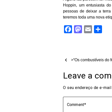
Hoppin, um entusiasta do
pessoas de deixar a terra
teremos toda uma nova etiq
Facebook
Mastod
Email
Sh
chevron_left
>“Os combustíveis do f
Leave a co
O seu endereço de e-mail 
Comment