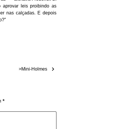
aprovar leis proibindo as
cer nas calçadas. E depois
o?”
chevron_right
>Mini-Holmes
om
*