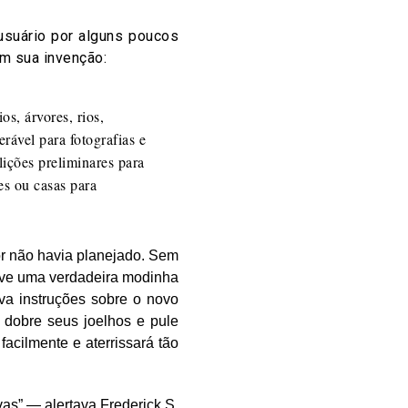
usuário por alguns poucos
m sua invenção:
os, árvores, rios,
rável para fotografias e
lições preliminares para
es ou casas para
r não havia planejado. Sem
houve uma verdadeira modinha
va instruções sobre o novo
 dobre seus joelhos e pule
acilmente e aterrissará tão
as” — alertava Frederick S.