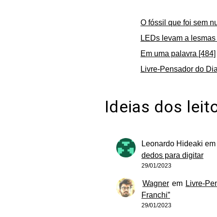
O fóssil que foi sem n
LEDs levam a lesmas 
Em uma palavra [484]
Livre-Pensador do Dia
Ideias dos leit
Leonardo Hideaki
e
dedos para digitar
29/01/2023
Wagner
em
Livre-Pe
Franchi”
29/01/2023