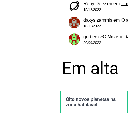
Rony Deikson
em
Em
15/12/2022
dakys zammis
em
O 
10/11/2022
god
em
>O Mistério 
20/09/2022
Em alta
Oito novos planetas na
zona habitável