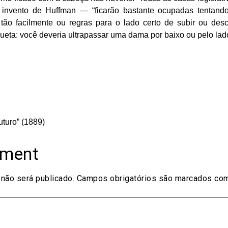
 invento de Huffman — “ficarão bastante ocupadas tentando 
 tão facilmente ou regras para o lado certo de subir ou des
ueta: você deveria ultrapassar uma dama por baixo ou pelo lad
on
are
uturo” (1889)
mment
não será publicado.
Campos obrigatórios são marcados c