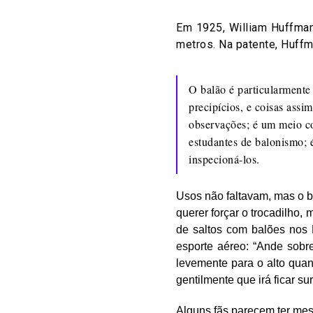
Em 1925, William Huffman
metros. Na patente, Huff
O balão é particularmente ú
precipícios, e coisas assi
observações; é um meio con
estudantes de balonismo; 
inspecioná-los.
Usos não faltavam, mas o 
querer forçar o trocadilho,
de saltos com balões nos 
esporte aéreo: “Ande sobr
levemente para o alto quan
gentilmente que irá ficar su
Alguns fãs parecem ter mes