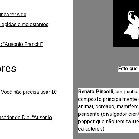
unca ter sido
lépidas e molestantes
: “Ausonio Franchi”
ores
Este que
Renato Pincelli
, um punha
m
Você não precisa usar 10
composto principalmente 
animal, cordado, mamífero
pensante (divulgador cientí
nsador do Dia: “Ausonio
popper que não tem twitte
caracteres)