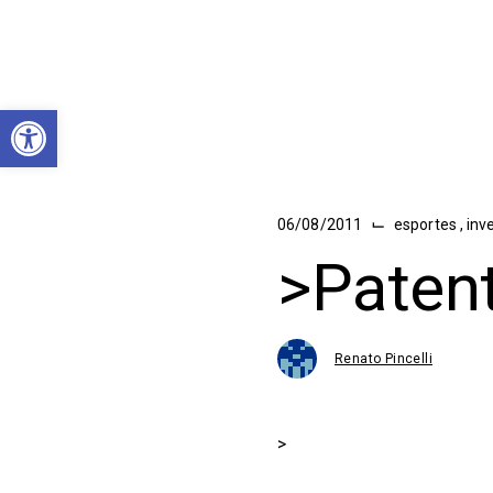
Abrir a barra de ferramentas
⌙
06/08/2011
esportes
,
inv
>Patent
Renato Pincelli
>