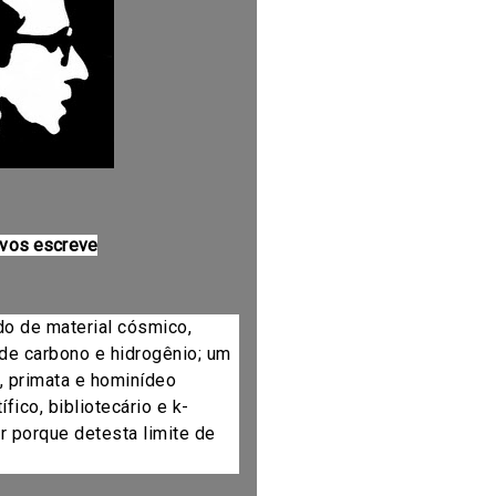
 vos escreve
do de material cósmico,
de carbono e hidrogênio; um
, primata e hominídeo
fico, bibliotecário e k-
r porque detesta limite de