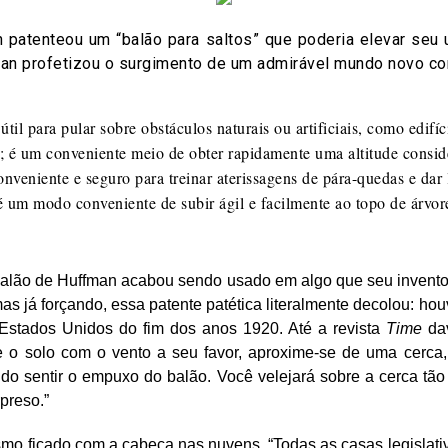
 patenteou um “balão para saltos” que poderia elevar seu 
man profetizou o surgimento de um admirável mundo novo co
til para pular sobre obstáculos naturais ou artificiais, como edifíci
m; é um conveniente meio de obter rapidamente uma altitude conside
veniente e seguro para treinar aterissagens de pára-quedas e dar 
é um modo conveniente de subir ágil e facilmente ao topo de árvor
balão de Huffman acabou sendo usado em algo que seu invento
 mas já forçando, essa patente patética literalmente decolou: 
Estados Unidos do fim dos anos 1920. Até a revista
Time
da
e o solo com o vento a seu favor, aproxime-se de uma cerca,
do sentir o empuxo do balão. Você velejará sobre a cerca tão f
rpreso.”
mo ficado com a cabeça nas nuvens. “Todas as casas legislativ