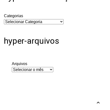
Categorias
hyper-arquivos
Arquivos
expand_less