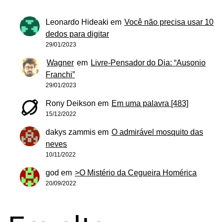
Leonardo Hideaki
em
Você não precisa usar 10
dedos para digitar
29/01/2023
Wagner
em
Livre-Pensador do Dia: “Ausonio
Franchi”
29/01/2023
Rony Deikson
em
Em uma palavra [483]
15/12/2022
dakys zammis
em
O admirável mosquito das
neves
10/11/2022
god
em
>O Mistério da Cegueira Homérica
20/09/2022