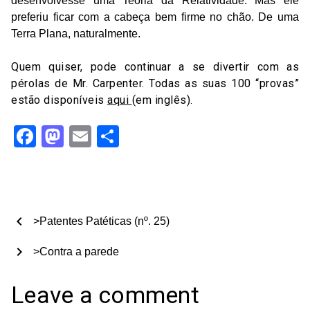
desenvolvesse uma Teoria da Relatividade. Mas ele
preferiu ficar com a cabeça bem firme no chão. De uma
Terra Plana, naturalmente.
Quem quiser, pode continuar a se divertir com as
pérolas de Mr. Carpenter. Todas as suas 100 “provas”
estão disponíveis
aqui
(em inglês).
Facebook
Mastodon
Email
Share
chevron_left
>Patentes Patéticas (nº. 25)
chevron_right
>Contra a parede
Leave a comment