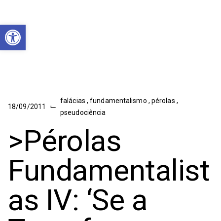
Abrir a barra de ferramentas
falácias
,
fundamentalismo
,
pérolas
,
⌙
18/09/2011
pseudociência
>Pérolas
Fundamentalist
as IV: ‘Se a