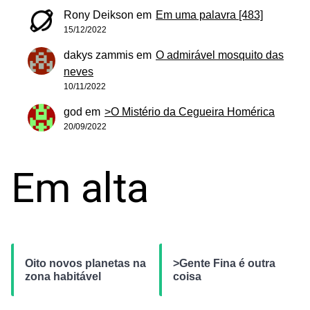
Rony Deikson
em
Em uma palavra [483]
15/12/2022
dakys zammis
em
O admirável mosquito das
neves
10/11/2022
god
em
>O Mistério da Cegueira Homérica
20/09/2022
Em alta
Oito novos planetas na
>Gente Fina é outra
zona habitável
coisa