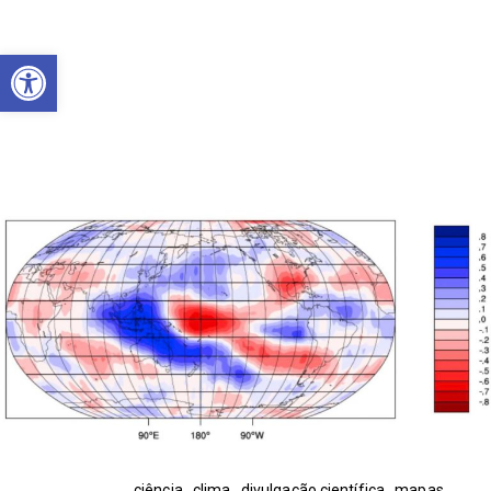
Abrir a barra de ferramentas
ciência
,
clima
,
divulgação científica
,
mapas
,