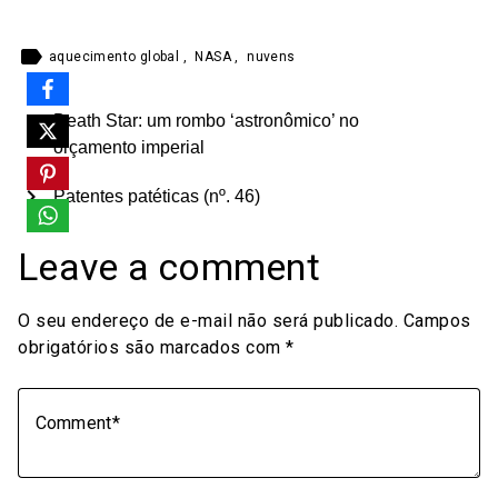
label
aquecimento global
,
NASA
,
nuvens
Death Star: um rombo ‘astronômico’ no
chevron_left
orçamento imperial
chevron_right
Patentes patéticas (nº. 46)
Leave a comment
O seu endereço de e-mail não será publicado.
Campos
obrigatórios são marcados com
*
Comment