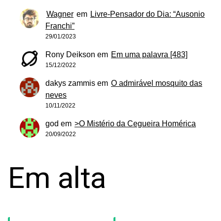
Wagner
em
Livre-Pensador do Dia: “Ausonio
Franchi”
29/01/2023
Rony Deikson
em
Em uma palavra [483]
15/12/2022
dakys zammis
em
O admirável mosquito das
neves
10/11/2022
god
em
>O Mistério da Cegueira Homérica
20/09/2022
Em alta