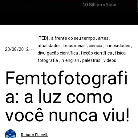
[TED]
,
à frente do seu tempo
,
artes
,
atualidades
,
boas ideias
,
ciência
,
curiosidades
,
⌙
23/08/2012
divulgação científica
,
ficção científica
,
física
,
fotografia
,
in english
,
palestras
,
videos
Femtofotografi
a: a luz como
você nunca viu!
Renato Pincelli