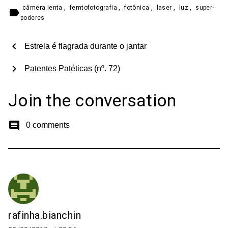
câmera lenta
,
femtofotografia
,
fotônica
,
laser
,
luz
,
super-
label
poderes
chevron_left
Estrela é flagrada durante o jantar
chevron_right
Patentes Patéticas (nº. 72)
Join the conversation
comment
0 comments
rafinha.bianchin