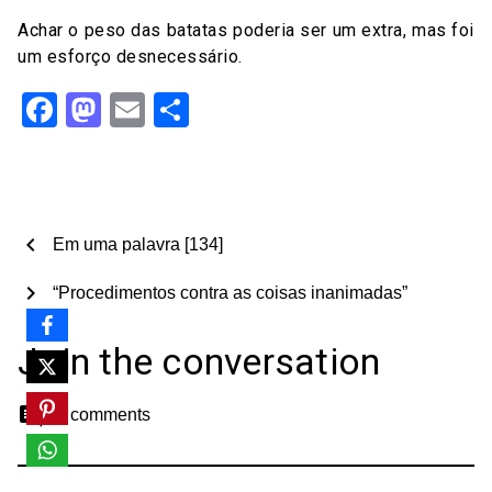
Achar o peso das batatas poderia ser um extra, mas foi
um esforço desnecessário.
Facebook
Mastodon
Email
Share
chevron_left
Em uma palavra [134]
chevron_right
“Procedimentos contra as coisas inanimadas”
Join the conversation
comment
0 comments