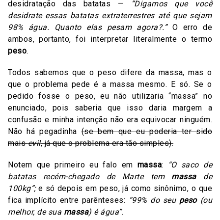
desidratação das batatas —
“Digamos que você
desidrate essas batatas extraterrestres até que sejam
98% água. Quanto elas pesam agora?.”
O erro de
ambos, portanto, foi interpretar literalmente o termo
peso
.
Todos sabemos que o peso difere da massa, mas o
que o problema pede é a massa mesmo. E só. Se o
pedido fosse o peso, eu não utilizaria “massa” no
enunciado, pois saberia que isso daria margem a
confusão e minha intenção não era equivocar ninguém.
Não há pegadinha
(se bem que eu poderia ter sido
mais
evil
, já que o problema era tão simples).
Notem que primeiro eu falo em
massa
:
“O saco de
batatas recém-chegado de Marte tem
massa
de
100kg”;
e só depois em peso, já como sinônimo, o que
fica implícito entre parênteses:
“99% do seu
peso
(ou
melhor, de sua
massa
) é água”
.