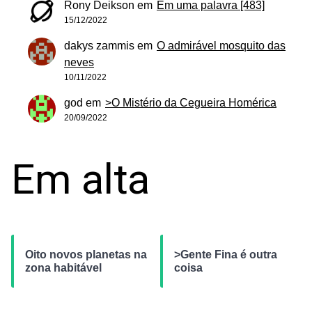
Rony Deikson
em
Em uma palavra [483]
15/12/2022
dakys zammis
em
O admirável mosquito das
neves
10/11/2022
god
em
>O Mistério da Cegueira Homérica
20/09/2022
Em alta
Oito novos planetas na
>Gente Fina é outra
zona habitável
coisa