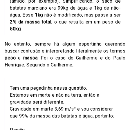
(amido, por exemplo). Simplificando, o saco de
batatas marciano era 99kg de água e 1kg de não-
água. Esse
1kg
não é modificado, mas passa a ser
2% da massa total
, o que resulta em um peso de
50kg
.
No entanto, sempre há algum espertinho querendo
buscar confusão e interpretando literalmente os termos
peso
e
massa
. Foi o caso do Guilherme e do Paulo
Henrique. Segundo o
Guilherme
,
Tem uma pegadinha nessa questão.
Estamos em marte e não na terra, então a
gravidade será diferente.
Gravidade em marte 3,69 m/s² e vou considerar
que 99% da massa das batatas é água, portanto:
P=m*g