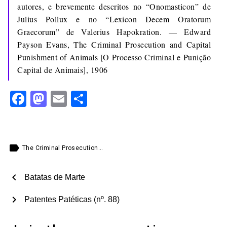
autores, e brevemente descritos no “Onomasticon” de
Julius Pollux e no “Lexicon Decem Oratorum
Graecorum” de Valerius Hapokration. — Edward
Payson Evans, The Criminal Prosecution and Capital
Punishment of Animals [O Processo Criminal e Punição
Capital de Animais], 1906
Facebook
Mastodon
Email
Share
label
The Criminal Prosecution...
chevron_left
Batatas de Marte
chevron_right
Patentes Patéticas (nº. 88)