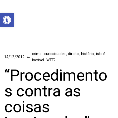
Abrir a barra de ferramentas
crime
,
curiosidades
,
direito
,
história
,
isto é
⌙
14/12/2012
incrível
,
WTF?
“Procedimento
s contra as
coisas