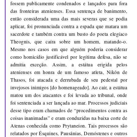
fossem publicamente condenados e lançados para fora
das fronteiras atenienses. Essa sentença de banimento,
então considerada uma das mais severas que se podia
aplicar, foi pronunciada contra a espada que matara um
sacerdote e também contra um busto do poeta elegíaco
Theognis, que caíra sobre um homem, matando-o.
Mesmo nos casos em que alguém poderia considerar
como homicídio justificável por legítima defesa, não se
admitia exceção. Assim, a estátua erigida pelos
atenienses em honra de um famoso atleta, Nikôn de
Thasos, foi atacada e derrubada de seu pedestal por
invejosos inimigos [do homenageado]. Ao cair, a estátua
matou um dos atacantes e foi levada ao tribunal, onde
foi sentenciada a ser lançada ao mar. Processos judiciais
desse tipo eram chamados de “procedimentos contra as
coisas inanimadas” e eram conduzidas na baixa corte de
Atenas conhecida como Prytaneion. Tais processos são
relatados por Ésquines, Pausânias, Demóstenes e outros