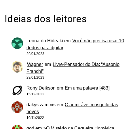
Ideias dos leitores
Leonardo Hideaki
em
Você não precisa usar 10
dedos para digitar
29/01/2023
Wagner
em
Livre-Pensador do Dia: “Ausonio
Franchi”
29/01/2023
Rony Deikson
em
Em uma palavra [483]
15/12/2022
dakys zammis
em
O admirável mosquito das
neves
10/11/2022
god
em
>O Mistério da Cegueira Homérica