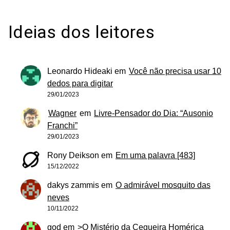
Ideias dos leitores
Leonardo Hideaki
em
Você não precisa usar 10
dedos para digitar
29/01/2023
Wagner
em
Livre-Pensador do Dia: “Ausonio
Franchi”
29/01/2023
Rony Deikson
em
Em uma palavra [483]
15/12/2022
dakys zammis
em
O admirável mosquito das
neves
10/11/2022
god
em
>O Mistério da Cegueira Homérica