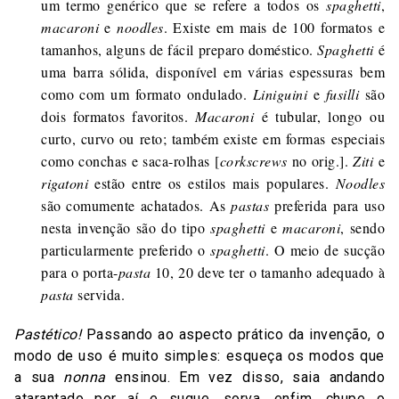
um termo genérico que se refere a todos os
spaghetti
,
macaroni
e
noodles
. Existe em mais de 100 formatos e
tamanhos, alguns de fácil preparo doméstico.
Spaghetti
é
uma barra sólida, disponível em várias espessuras bem
como com um formato ondulado.
Liniguini
e
fusilli
são
dois formatos favoritos.
Macaroni
é tubular, longo ou
curto, curvo ou reto; também existe em formas especiais
como conchas e saca-rolhas [
corkscrews
no orig.].
Ziti
e
rigatoni
estão entre os estilos mais populares.
Noodles
são comumente achatados. As
pastas
preferida para uso
nesta invenção são do tipo
spaghetti
e
macaroni
, sendo
particularmente preferido o
spaghetti
. O meio de sucção
para o porta-
pasta
10, 20 deve ter o tamanho adequado à
pasta
servida.
Pastético!
Passando ao aspecto prático da invenção, o
modo de uso é muito simples: esqueça os modos que
a sua
nonna
ensinou. Em vez disso, saia andando
atarantado por aí e sugue, sorva, enfim, chupe o