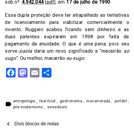
sob nº.
4.942.044
[
pdf
], em
17 de julho de 1990
.
Essa dupla proteção deve ter atrapalhado as tentativas
de licenciamento para viabilizar comercialmente o
invento. Ruggieri acabou ficando sem dinheiro e as
duas patentes expiraram em 1998 por falta de
pagamento da anuidade. O que é uma pena, pois seu
sorve-
pasta
daria um novo significado a “macarrão
ao
sugo”
. Ou melhor, macarrão
eu-sugo
.
Facebook
Mastodon
Email
Share
antropologia
,
fast-food
,
gastronomia
,
macarronada
,
portátil
,
label
pós-modernismo
,
sorvedouro
chevron_left
Dois blocos de notas