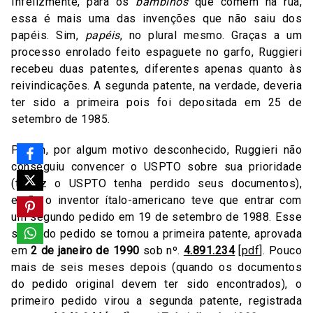
Infelizmente, para os
bambinos
que comem na rua,
essa é mais uma das invenções que não saiu dos
papéis. Sim,
papéis
, no plural mesmo. Graças a um
processo enrolado feito espaguete no garfo, Ruggieri
recebeu duas patentes, diferentes apenas quanto às
reivindicações. A segunda patente, na verdade, deveria
ter sido a primeira pois foi depositada em 25 de
setembro de 1985.
Porém, por algum motivo desconhecido, Ruggieri não
conseguiu convencer o USPTO sobre sua prioridade
(talvez o USPTO tenha perdido seus documentos),
então o inventor ítalo-americano teve que entrar com
um segundo pedido em 19 de setembro de 1988. Esse
segundo pedido se tornou a primeira patente, aprovada
em
2 de janeiro de 1990
sob nº.
4.891.234
[
pdf
]. Pouco
mais de seis meses depois (quando os documentos
do pedido original devem ter sido encontrados), o
primeiro pedido virou a segunda patente, registrada