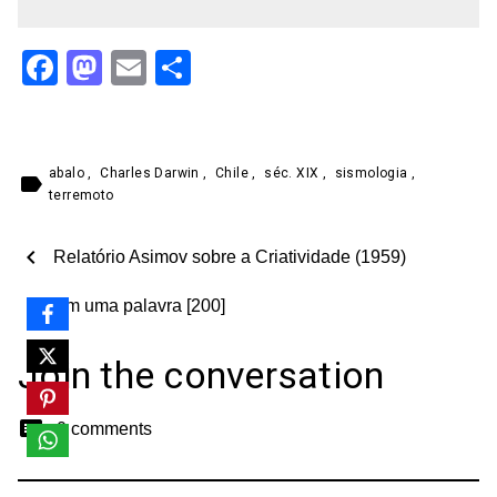
Facebook
Mastodon
Email
Share
abalo
,
Charles Darwin
,
Chile
,
séc. XIX
,
sismologia
,
label
terremoto
chevron_left
Relatório Asimov sobre a Criatividade (1959)
chevron_right
Em uma palavra [200]
Join the conversation
comment
0 comments