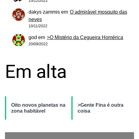
15/12/2022
dakys zammis
em
O admirável mosquito das
neves
10/11/2022
god
em
>O Mistério da Cegueira Homérica
20/09/2022
Em alta
Oito novos planetas na
>Gente Fina é outra
zona habitável
coisa