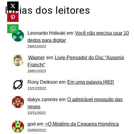
Ideias dos leitores
Leonardo Hideaki
em
Você não precisa usar 10
dedos para digitar
29/01/2023
Wagner
em
Livre-Pensador do Dia: “Ausonio
Franchi”
29/01/2023
Rony Deikson
em
Em uma palavra [483]
15/12/2022
dakys zammis
em
O admirável mosquito das
neves
10/11/2022
god
em
>O Mistério da Cegueira Homérica
20/09/2022