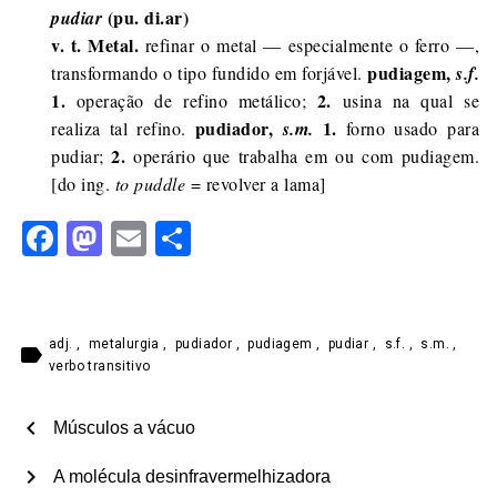
(pu. di.ar)
pudiar
v. t.
Metal.
refinar o metal — especialmente o ferro —,
pudiagem,
transformando o tipo fundido em forjável.
s.f.
1.
2.
operação de refino metálico;
usina na qual se
pudiador,
1.
realiza tal refino.
s.m.
forno usado para
2.
pudiar;
operário que trabalha em ou com pudiagem.
[do ing.
to puddle
= revolver a lama]
Facebook
Mastodon
Email
Share
adj.
,
metalurgia
,
pudiador
,
pudiagem
,
pudiar
,
s.f.
,
s.m.
,
label
verbo transitivo
chevron_left
Músculos a vácuo
chevron_right
A molécula desinfravermelhizadora