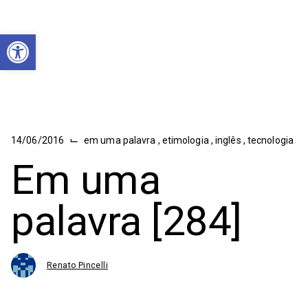
Abrir a barra de ferramentas
⌙
14/06/2016
em uma palavra
,
etimologia
,
inglês
,
tecnologia
Em uma
palavra [284]
Renato Pincelli