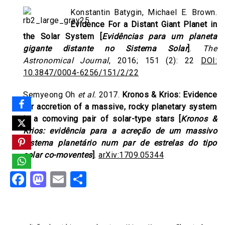
Konstantin Batygin, Michael E. Brown.
Evidence For a Distant Giant Planet in
the Solar System
[
Evidências para um planeta
gigante distante no Sistema Solar
]
.
The
Astronomical Journal
, 2016; 151 (2): 22
DOI:
10.3847/0004-6256/151/2/22
Semyeong Oh
et al.
2017.
Kronos & Krios: Evidence
for accretion of a massive, rocky planetary system
in a comoving pair of solar-type stars
[
Kronos &
Krios: evidência para a acreção de um massivo
sistema planetário num par de estrelas do tipo
solar co-moventes
]
.
arXiv:1709.05344
Facebook
Mastodon
Email
Share