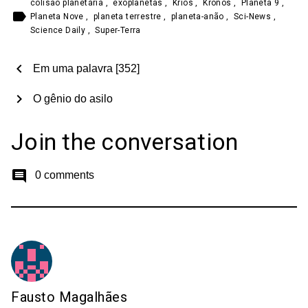
colisão planetária
,
exoplanetas
,
Krios
,
Kronos
,
Planeta 9
,
label
Planeta Nove
,
planeta terrestre
,
planeta-anão
,
Sci-News
,
Science Daily
,
Super-Terra
chevron_left
Em uma palavra [352]
chevron_right
O gênio do asilo
Join the conversation
comment
0 comments
Fausto Magalhães