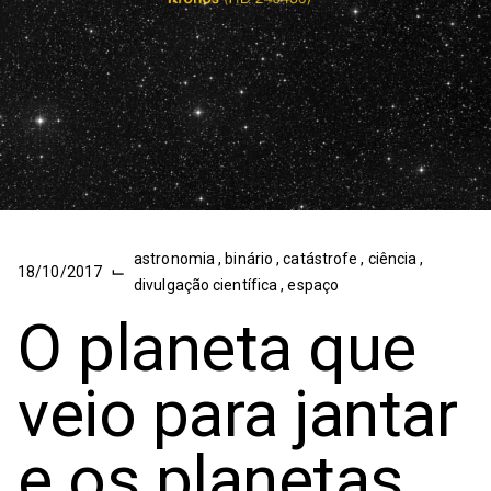
astronomia
,
binário
,
catástrofe
,
ciência
,
⌙
18/10/2017
divulgação científica
,
espaço
O planeta que
veio para jantar
e os planetas