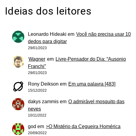
Ideias dos leitores
Leonardo Hideaki
em
Você não precisa usar 10
dedos para digitar
29/01/2023
Wagner
em
Livre-Pensador do Dia: “Ausonio
Franchi”
29/01/2023
Rony Deikson
em
Em uma palavra [483]
15/12/2022
dakys zammis
em
O admirável mosquito das
neves
10/11/2022
god
em
>O Mistério da Cegueira Homérica
20/09/2022