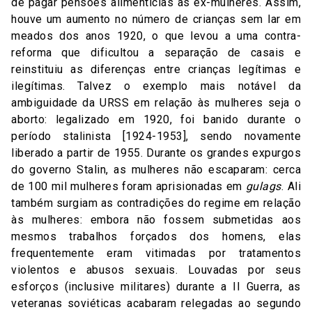
de pagar pensões alimentícias às ex-mulheres. Assim,
houve um aumento no número de crianças sem lar em
meados dos anos 1920, o que levou a uma contra-
reforma que dificultou a separação de casais e
reinstituiu as diferenças entre crianças legítimas e
ilegítimas. Talvez o exemplo mais notável da
ambiguidade da URSS em relação às mulheres seja o
aborto: legalizado em 1920, foi banido durante o
período stalinista [1924-1953], sendo novamente
liberado a partir de 1955. Durante os grandes expurgos
do governo Stalin, as mulheres não escaparam: cerca
de 100 mil mulheres foram aprisionadas em
gulags
. Ali
também surgiam as contradições do regime em relação
às mulheres: embora não fossem submetidas aos
mesmos trabalhos forçados dos homens, elas
frequentemente eram vitimadas por tratamentos
violentos e abusos sexuais. Louvadas por seus
esforços (inclusive militares) durante a II Guerra, as
veteranas soviéticas acabaram relegadas ao segundo