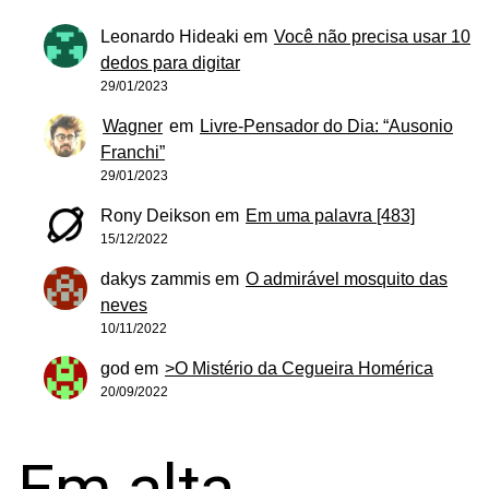
Leonardo Hideaki
em
Você não precisa usar 10
dedos para digitar
29/01/2023
Wagner
em
Livre-Pensador do Dia: “Ausonio
Franchi”
29/01/2023
Rony Deikson
em
Em uma palavra [483]
15/12/2022
dakys zammis
em
O admirável mosquito das
neves
10/11/2022
god
em
>O Mistério da Cegueira Homérica
20/09/2022
Em alta