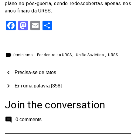
plano no pós-guerra, sendo redescobertas apenas nos
anos finais da URSS.
Facebook
Mastodon
Email
Share
label
feminismo
,
Por dentro da URSS
,
União Soviética
,
URSS
chevron_left
Precisa-se de ratos
chevron_right
Em uma palavra [358]
Join the conversation
comment
0 comments