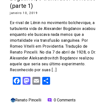
(parte 1)
janeiro 10, 2019
Ex-rival de Lênin no movimento bolchevique, a
turbulenta vida de Alexander Bogdanov acabou
enquanto ele buscava nada menos que a
imortalidade via transfusão sanguínea. Por
Romeo Vitelli em Providentia. Tradução de
Renato Pincelli. No dia 7 de abril de 1928, o Dr.
Alexander Aleksandrovitch Bogdanov realizou
aquele que seria seu último experimento.
Reconhecido por suas […]
Facebook
Mastodon
Email
Share
Renato Pincelli
0 Comments
comment