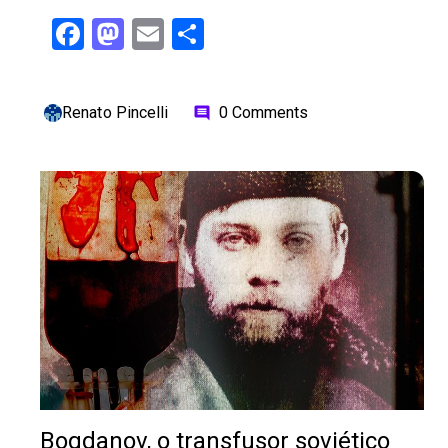
Facebook
Mastodon
Email
Share
Renato Pincelli
0 Comments
comment
Bogdanov, o transfusor soviético