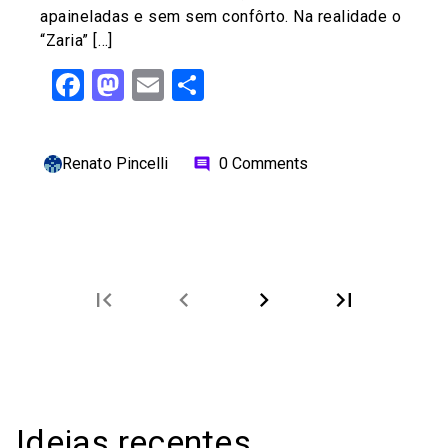
apaineladas e sem sem confôrto. Na realidade o
“Zaria” […]
Facebook
Mastodon
Email
Share
Renato Pincelli
0 Comments
comment
first_page
chevron_left
chevron_right
last_page
Ideias recentes