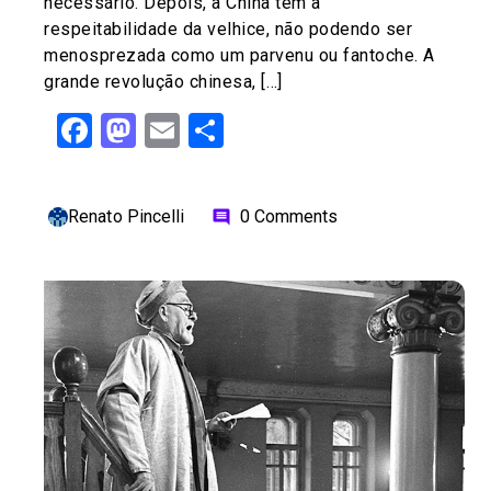
necessário. Depois, a China tem a
respeitabilidade da velhice, não podendo ser
menosprezada como um parvenu ou fantoche. A
grande revolução chinesa, […]
Facebook
Mastodon
Email
Share
Renato Pincelli
0 Comments
comment