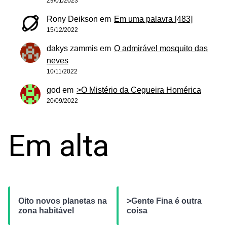
29/01/2023
Rony Deikson
em
Em uma palavra [483]
15/12/2022
dakys zammis
em
O admirável mosquito das
neves
10/11/2022
god
em
>O Mistério da Cegueira Homérica
20/09/2022
Em alta
Oito novos planetas na
>Gente Fina é outra
zona habitável
coisa