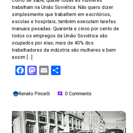
Como se sabe, quase todas as mulheres
trabalham na União Soviética. Não quero dizer
simplesmente que trabalhem em escritórios,
escolas e hospitais; também executam tarefas
manuais pesadas. Quarenta e cinco por cento de
todos os empregos da União Soviética são
ocupados por elas; mais de 40% dos
trabalhadores da indústria são mulheres e bem
assim […]
Facebook
Mastodon
Email
Share
Renato Pincelli
0 Comments
comment