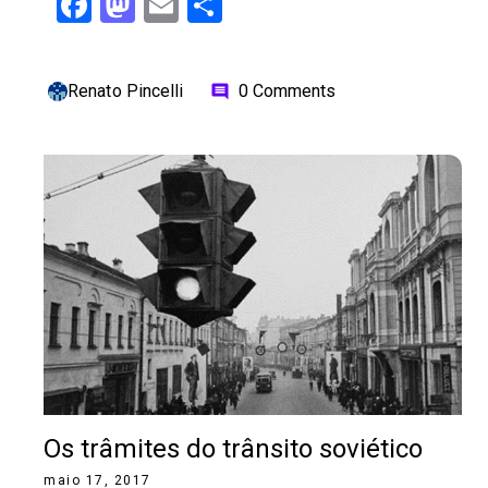
Facebook
Mastodon
Email
Share
Renato Pincelli
0 Comments
comment
Os trâmites do trânsito soviético
maio 17, 2017