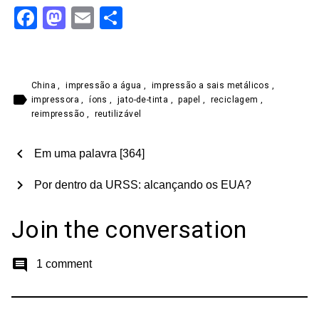
Facebook
Mastodon
Email
Share
China
,
impressão a água
,
impressão a sais metálicos
,
label
impressora
,
íons
,
jato-de-tinta
,
papel
,
reciclagem
,
reimpressão
,
reutilizável
chevron_left
Em uma palavra [364]
chevron_right
Por dentro da URSS: alcançando os EUA?
Join the conversation
comment
1 comment