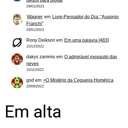
dedos para digitar
29/01/2023
Wagner
em
Livre-Pensador do Dia: “Ausonio
Franchi”
29/01/2023
Rony Deikson
em
Em uma palavra [483]
15/12/2022
dakys zammis
em
O admirável mosquito das
neves
10/11/2022
god
em
>O Mistério da Cegueira Homérica
20/09/2022
Em alta