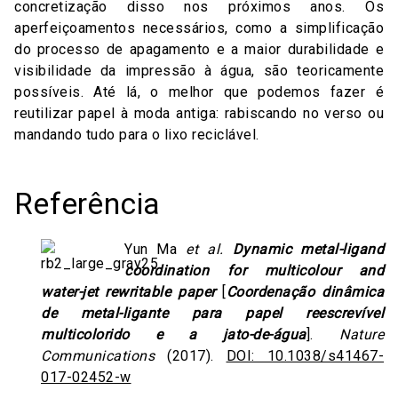
concretização disso nos próximos anos. Os
aperfeiçoamentos necessários, como a simplificação
do processo de apagamento e a maior durabilidade e
visibilidade da impressão à água, são teoricamente
possíveis. Até lá, o melhor que podemos fazer é
reutilizar papel à moda antiga: rabiscando no verso ou
mandando tudo para o lixo reciclável.
Referência
Yun Ma
et al.
Dynamic metal-ligand
coordination for multicolour and
water-jet rewritable paper
[
Coordenação dinâmica
de metal-ligante para papel reescrevível
multicolorido e a jato-de-água
].
Nature
Communications
(2017).
DOI: 10.1038/s41467-
017-02452-w