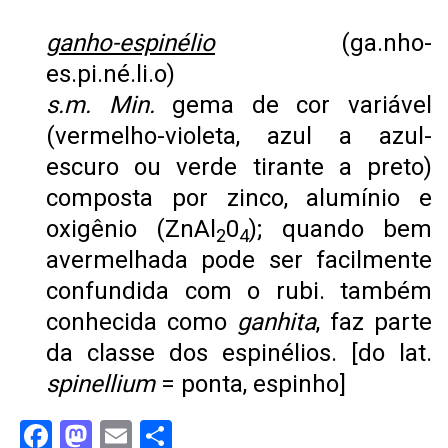
ganho-espinélio
(ga.nho-
es.pi.né.li.o)
s.m. Min.
gema de cor variável
(vermelho-violeta, azul a azul-
escuro ou verde tirante a preto)
composta por zinco, alumínio e
oxigênio (ZnAl
0
); quando bem
2
4
avermelhada pode ser facilmente
confundida com o rubi. também
conhecida como
ganhita
, faz parte
da classe dos espinélios. [do lat.
spinellium
= ponta, espinho]
Facebook
Mastodon
Email
Share