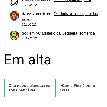
15/12/2022
dakys zammis
em
O admirável mosquito das
neves
10/11/2022
god
em
>O Mistério da Cegueira Homérica
20/09/2022
Em alta
Oito novos planetas na
>Gente Fina é outra
zona habitável
coisa