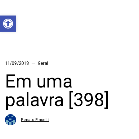
Abrir a barra de ferramentas
⌙
11/09/2018
Geral
Em uma
palavra [398]
Renato Pincelli