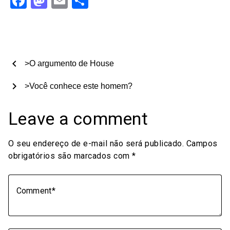
Facebook
Mastodon
Email
Share
chevron_left
>O argumento de House
chevron_right
>Você conhece este homem?
Leave a comment
O seu endereço de e-mail não será publicado.
Campos
obrigatórios são marcados com
*
Comment