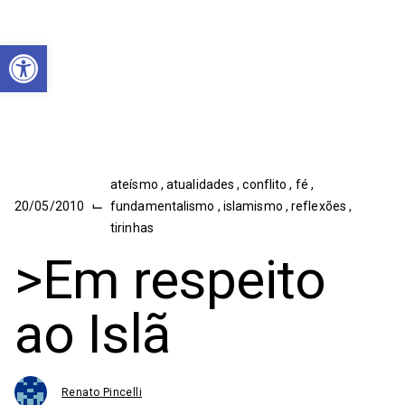
Abrir a barra de ferramentas
ateísmo
,
atualidades
,
conflito
,
fé
,
⌙
20/05/2010
fundamentalismo
,
islamismo
,
reflexões
,
tirinhas
>Em respeito
ao Islã
Renato Pincelli