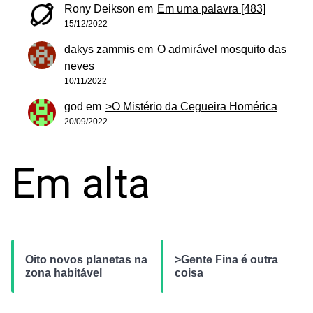
Rony Deikson
em
Em uma palavra [483]
15/12/2022
dakys zammis
em
O admirável mosquito das
neves
10/11/2022
god
em
>O Mistério da Cegueira Homérica
20/09/2022
Em alta
Oito novos planetas na
>Gente Fina é outra
zona habitável
coisa