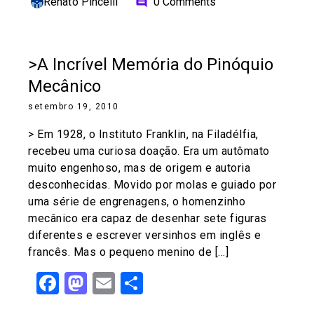
Renato Pincelli
0 Comments
comment
>A Incrível Memória do Pinóquio
Mecânico
setembro 19, 2010
> Em 1928, o Instituto Franklin, na Filadélfia,
recebeu uma curiosa doação. Era um autômato
muito engenhoso, mas de origem e autoria
desconhecidas. Movido por molas e guiado por
uma série de engrenagens, o homenzinho
mecânico era capaz de desenhar sete figuras
diferentes e escrever versinhos em inglês e
francês. Mas o pequeno menino de […]
Facebook
Mastodon
Email
Share