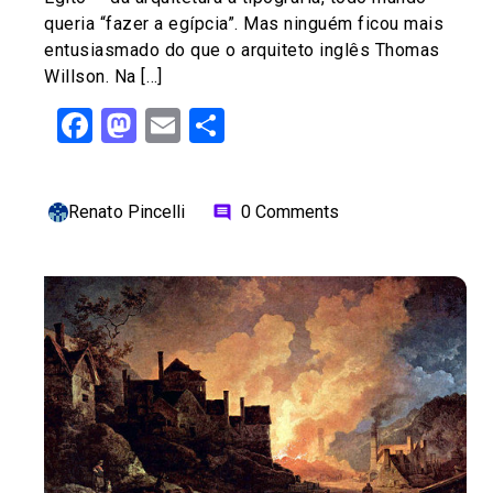
queria “fazer a egípcia”. Mas ninguém ficou mais
entusiasmado do que o arquiteto inglês Thomas
Willson. Na […]
Facebook
Mastodon
Email
Share
Renato Pincelli
0 Comments
comment