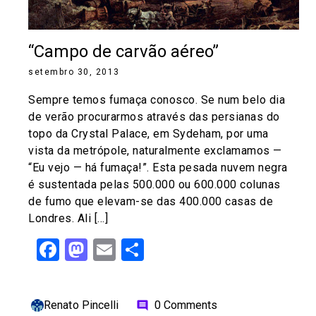
“Campo de carvão aéreo”
setembro 30, 2013
Sempre temos fumaça conosco. Se num belo dia
de verão procurarmos através das persianas do
topo da Crystal Palace, em Sydeham, por uma
vista da metrópole, naturalmente exclamamos —
“Eu vejo — há fumaça!”. Esta pesada nuvem negra
é sustentada pelas 500.000 ou 600.000 colunas
de fumo que elevam-se das 400.000 casas de
Londres. Ali […]
Facebook
Mastodon
Email
Share
Renato Pincelli
0 Comments
comment