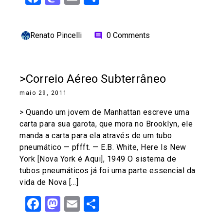
Renato Pincelli
0 Comments
comment
>Correio Aéreo Subterrâneo
maio 29, 2011
> Quando um jovem de Manhattan escreve uma
carta para sua garota, que mora no Brooklyn, ele
manda a carta para ela através de um tubo
pneumático — pffft. — E.B. White, Here Is New
York [Nova York é Aqui], 1949 O sistema de
tubos pneumáticos já foi uma parte essencial da
vida de Nova […]
Facebook
Mastodon
Email
Share