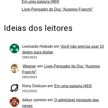
Em uma palavra [484]
Livre-Pensador do Dia: “Ausonio Franchi”
Ideias dos leitores
Leonardo Hideaki
em
Você não precisa usar 10
dedos para digitar
29/01/2023
Wagner
em
Livre-Pensador do Dia: “Ausonio
Franchi”
29/01/2023
Rony Deikson
em
Em uma palavra [483]
15/12/2022
dakys zammis
em
O admirável mosquito das
neves