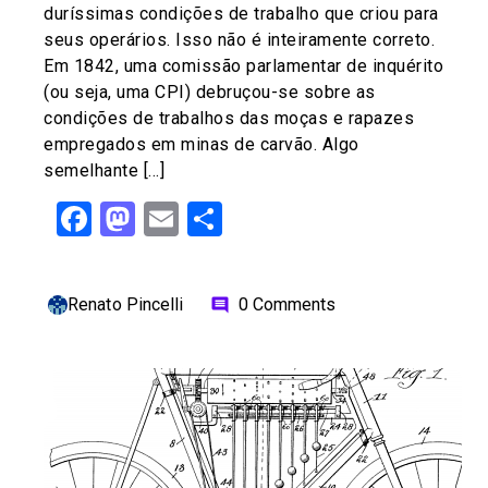
duríssimas condições de trabalho que criou para
seus operários. Isso não é inteiramente correto.
Em 1842, uma comissão parlamentar de inquérito
(ou seja, uma CPI) debruçou-se sobre as
condições de trabalhos das moças e rapazes
empregados em minas de carvão. Algo
semelhante […]
Facebook
Mastodon
Email
Share
Renato Pincelli
0 Comments
comment