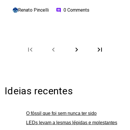
Renato Pincelli
0 Comments
comment
first_page
chevron_left
chevron_right
last_page
Ideias recentes
O fóssil que foi sem nunca ter sido
LEDs levam a lesmas lépidas e molestantes