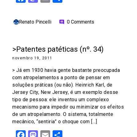
Renato Pincelli
0 Comments
comment
>Patentes patéticas (nº. 34)
novembro 19, 2011
> Já em 1930 havia gente bastante preocupada
com atropelamentos a ponto de pensar em
soluções práticas (ou não). Heinrich Karl, de
Jersey City, New Jersey, é um exemplo desse
tipo de pessoa: ele inventou um complexo
mecanismo para impedir ou minimizar os efeitos
de um atropelamento. O sistema, totalmente
mecânico, “sentiria” o choque com […]
Facebook
Mastodon
Email
Share