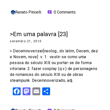
Renato Pincelli
0 Comments
comment
>Em uma palavra [23]
setembro 21, 2010
> Decemnoverizar[neolog., do latim, Decem, dez
e Novem, nove] v. 1. vestir-se como uma
pessoa do século XIX ou portar-se de forma
vitoriana. 2. fazer cosplay (q.v.) de personagens
de romances do século XIX ou de obras
steampunk. Decemnoverizado, adj.
Facebook
Mastodon
Email
Share