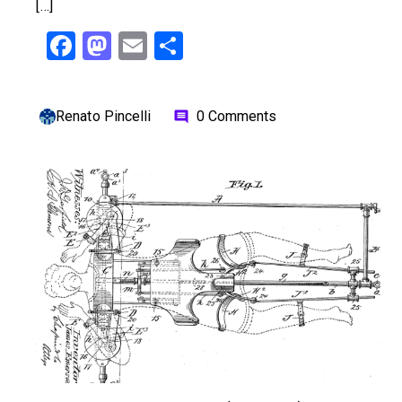
[…]
Facebook
Mastodon
Email
Share
Renato Pincelli
0 Comments
comment