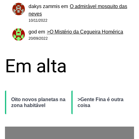
dakys zammis
em
O admirável mosquito das
neves
10/11/2022
god
em
>O Mistério da Cegueira Homérica
20/09/2022
Em alta
Oito novos planetas na
>Gente Fina é outra
zona habitável
coisa