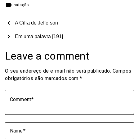
label
natação
chevron_left
A Cifra de Jefferson
chevron_right
Em uma palavra [191]
Leave a comment
O seu endereço de e-mail não será publicado.
Campos
obrigatórios são marcados com
*
Comment
Name