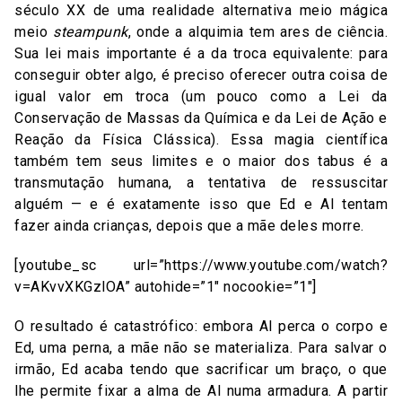
século XX de uma realidade alternativa meio mágica
meio
steampunk
, onde a alquimia tem ares de ciência.
Sua lei mais importante é a da troca equivalente: para
conseguir obter algo, é preciso oferecer outra coisa de
igual valor em troca (um pouco como a Lei da
Conservação de Massas da Química e da Lei de Ação e
Reação da Física Clássica). Essa magia científica
também tem seus limites e o maior dos tabus é a
transmutação humana, a tentativa de ressuscitar
alguém — e é exatamente isso que Ed e Al tentam
fazer ainda crianças, depois que a mãe deles morre.
[youtube_sc url=”https://www.youtube.com/watch?
v=AKvvXKGzlOA” autohide=”1″ nocookie=”1″]
O resultado é catastrófico: embora Al perca o corpo e
Ed, uma perna, a mãe não se materializa. Para salvar o
irmão, Ed acaba tendo que sacrificar um braço, o que
lhe permite fixar a alma de Al numa armadura. A partir