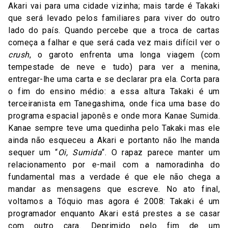
Akari vai para uma cidade vizinha; mais tarde é Takaki
que será levado pelos familiares para viver do outro
lado do país. Quando percebe que a troca de cartas
começa a falhar e que será cada vez mais difícil ver o
crush
, o garoto enfrenta uma longa viagem (com
tempestade de neve e tudo) para ver a menina,
entregar-lhe uma carta e se declarar pra ela. Corta para
o fim do ensino médio: a essa altura Takaki é um
terceiranista em Tanegashima, onde fica uma base do
programa espacial japonês e onde mora Kanae Sumida.
Kanae sempre teve uma quedinha pelo Takaki mas ele
ainda não esqueceu a Akari e portanto não lhe manda
sequer um “
Oi, Sumida
“. O rapaz parece manter um
relacionamento por e-mail com a namoradinha do
fundamental mas a verdade é que ele não chega a
mandar as mensagens que escreve. No ato final,
voltamos a Tóquio mas agora é 2008: Takaki é um
programador enquanto Akari está prestes a se casar
com outro cara. Deprimido pelo fim de um