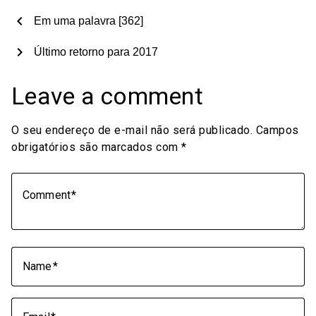
chevron_left
Em uma palavra [362]
chevron_right
Último retorno para 2017
Leave a comment
O seu endereço de e-mail não será publicado.
Campos
obrigatórios são marcados com
*
Comment
Name