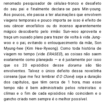
renomado pesquisador de células-tronco e desafeto
do seu pai e finalmente declara-se para Min-young.
Aos poucos, ele passa a ter alucinações que envolvem
viagens temporais e pouco importa se isso é efeito de
seu câncer encefálico ou do incenso aparentemente
mágico descoberto pelo irmão: Sun-woo aproveita e
traça um ousado plano para trazer de volta à vida Jung-
woo e o pai, evitando o enlouquecimento da mãe, Son
Myung-hee (Kim Hee-Ryeong). Como toda história de
viagem no tempo (vide
ERASED
), as coisas não saem
exatamente como planejado — e é justamente por isso
que os 20 episódios desse
dorama
são tão
envolventes. Talvez o único defeito dessa novelinha
coreana (que me fez lembrar d’
O Clone
) seja a duração
dos capítulos, que têm cerca de 1 hora, mas esse
tempo não é bem administrado pelos roteiristas: o
clímax e o fim de cada episódios não coincidem e o
gancho criado nem sempre é o melhor possível.