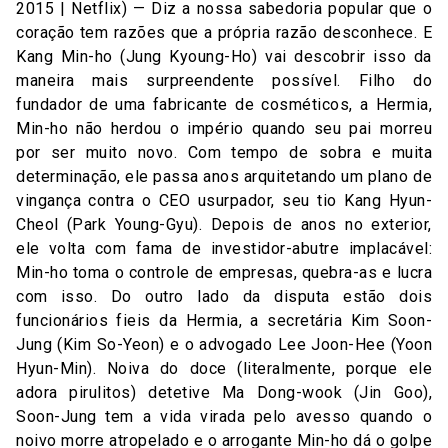
2015 | Netflix) — Diz a nossa sabedoria popular que o
coração tem razões que a própria razão desconhece. E
Kang Min-ho (Jung Kyoung-Ho) vai descobrir isso da
maneira mais surpreendente possível. Filho do
fundador de uma fabricante de cosméticos, a Hermia,
Min-ho não herdou o império quando seu pai morreu
por ser muito novo. Com tempo de sobra e muita
determinação, ele passa anos arquitetando um plano de
vingança contra o CEO usurpador, seu tio Kang Hyun-
Cheol (Park Young-Gyu). Depois de anos no exterior,
ele volta com fama de investidor-abutre implacável:
Min-ho toma o controle de empresas, quebra-as e lucra
com isso. Do outro lado da disputa estão dois
funcionários fieis da Hermia, a secretária Kim Soon-
Jung (Kim So-Yeon) e o advogado Lee Joon-Hee (Yoon
Hyun-Min). Noiva do doce (literalmente, porque ele
adora pirulitos) detetive Ma Dong-wook (Jin Goo),
Soon-Jung tem a vida virada pelo avesso quando o
noivo morre atropelado e o arrogante Min-ho dá o golpe