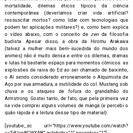
mortalidade, dilemas éticos típicos da ciência
contemporânea (deveríamos criar vida artificial?
ressuscitar mortos? como lidar com tecnologias que
podem ter aplicações militares?) e, como bem explica
o vídeo abaixo, com o conceito de
zen
da filosofia
budista. Apesar disso, a obra da Hiromu Arakawa
(talvez a mulher mais bem-sucedida do mundo dos
animes) não é muito densa e entre os dilemas, dramas
e lutas há bastante espaço para momentos cômicos: as
explosões de raiva do Ed ao ser chamado de baixinho,
o Al sendo considerado erroneamente o Alquimista de
Aço por sua armadura, a inutilidade do col. Mustang sob
chuva e os ataques de fofura do grandalhão do
Armstrong. Gostei tanto, de fato, que pela primeira vez
na vida comprei alguns volumes de mangá (e percebi o
quão rápida é a leitura desse tipo de material).
[youtube_sc url=”https://www.youtube.com/watch?
v=TdUvo8CWXN8″ autohide=”1″ nocookie=”1″]