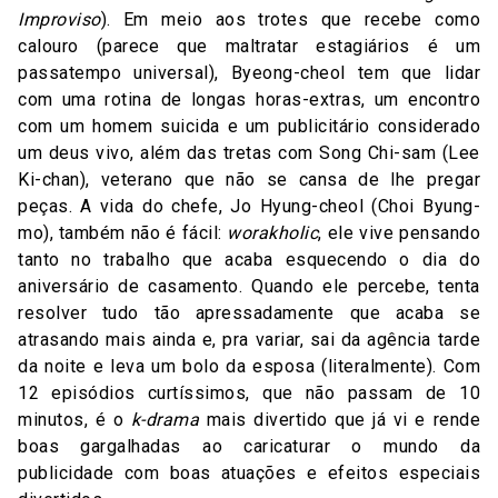
Improviso
). Em meio aos trotes que recebe como
calouro (parece que maltratar estagiários é um
passatempo universal), Byeong-cheol tem que lidar
com uma rotina de longas horas-extras, um encontro
com um homem suicida e um publicitário considerado
um deus vivo, além das tretas com Song Chi-sam (Lee
Ki-chan), veterano que não se cansa de lhe pregar
peças. A vida do chefe, Jo Hyung-cheol (Choi Byung-
mo), também não é fácil:
worakholic
, ele vive pensando
tanto no trabalho que acaba esquecendo o dia do
aniversário de casamento. Quando ele percebe, tenta
resolver tudo tão apressadamente que acaba se
atrasando mais ainda e, pra variar, sai da agência tarde
da noite e leva um bolo da esposa (literalmente). Com
12 episódios curtíssimos, que não passam de 10
minutos, é o
k-drama
mais divertido que já vi e rende
boas gargalhadas ao caricaturar o mundo da
publicidade com boas atuações e efeitos especiais