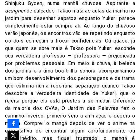
Shinjuku Gyoen, numa manhã chuvosa. Aspirante a
designer
de calçados, Takao mata as aulas da manhã no
jardim para desenhar sapatos enquanto Yukari parece
simplesmente estar sempre ali. Ao longo do chuvoso
verão japonês, os encontros vão se repetindo enquanto
os dois começam a trocar confidências. Ou quase, já
que quem se abre mais é Takao pois Yukari esconde
sua verdadeira profissão — professora — prejudicada
por problemas pessoais. Em meio à chuva, à beleza
dos jardins e a uma boa trilha sonora, acompanhamos
um bom desenvolvimento dos personagens e da trama
que culmina numa repentina separação quando Takao
descobre a verdadeira identidade de Yukari, que o
rejeita porque ela está prestes a se mudar. Diferente
da maioria dos OVAs, O Jardim das Palavras fez o
caminho inverso: primeiro veio a animação e depois o
mangá. Comprei o mangá depois de ver o anime na
expectativa de encontrar algum aprofundamento ou
algo inédito, mas fiquei frustrado: o mangá é