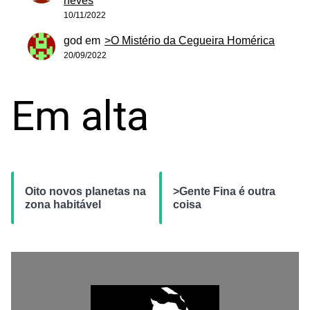
neves
10/11/2022
god
em
>O Mistério da Cegueira Homérica
20/09/2022
Em alta
Oito novos planetas na
>Gente Fina é outra
zona habitável
coisa