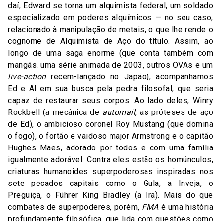
daí, Edward se torna um alquimista federal, um soldado
especializado em poderes alquímicos — no seu caso,
relacionado à manipulação de metais, o que lhe rende o
cognome de Alquimista de Aço do título. Assim, ao
longo de uma saga enorme (que conta também com
mangás, uma série animada de 2003, outros OVAs e um
live-action
recém-lançado no Japão), acompanhamos
Ed e Al em sua busca pela pedra filosofal, que seria
capaz de restaurar seus corpos. Ao lado deles, Winry
Rockbell (a mecânica de
automail
, as próteses de aço
de Ed), o ambicioso coronel Roy Mustang (que domina
o fogo), o fortão e vaidoso major Armstrong e o capitão
Hughes Maes, adorado por todos e com uma família
igualmente adorável. Contra eles estão os homúnculos,
criaturas humanoides superpoderosas inspiradas nos
sete pecados capitais como o Gula, a Inveja, o
Preguiça, o Führer King Bradley (a Ira). Mais do que
combates de superpoderes, porém,
FMA
é uma história
profundamente filosófica, que lida com questões como