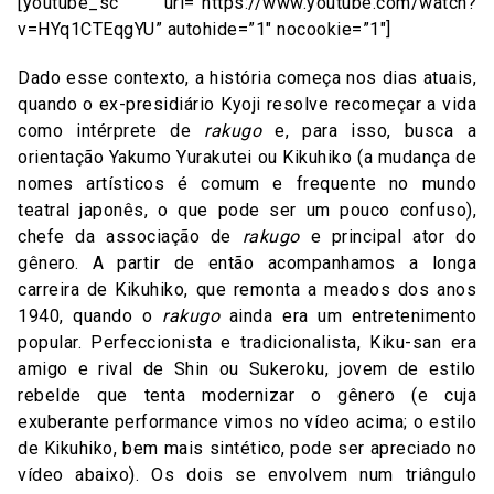
[youtube_sc url=”https://www.youtube.com/watch?
v=HYq1CTEqgYU” autohide=”1″ nocookie=”1″]
Dado esse contexto, a história começa nos dias atuais,
quando o ex-presidiário Kyoji resolve recomeçar a vida
como intérprete de
rakugo
e, para isso, busca a
orientação Yakumo Yurakutei ou Kikuhiko (a mudança de
nomes artísticos é comum e frequente no mundo
teatral japonês, o que pode ser um pouco confuso),
chefe da associação de
rakugo
e principal ator do
gênero. A partir de então acompanhamos a longa
carreira de Kikuhiko, que remonta a meados dos anos
1940, quando o
rakugo
ainda era um entretenimento
popular. Perfeccionista e tradicionalista, Kiku-san era
amigo e rival de Shin ou Sukeroku, jovem de estilo
rebelde que tenta modernizar o gênero (e cuja
exuberante performance vimos no vídeo acima; o estilo
de Kikuhiko, bem mais sintético, pode ser apreciado no
vídeo abaixo). Os dois se envolvem num triângulo