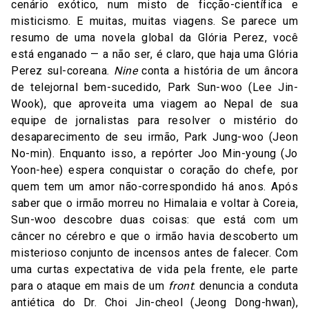
cenário exótico, num misto de ficção-científica e
misticismo. E muitas, muitas viagens. Se parece um
resumo de uma novela global da Glória Perez, você
está enganado — a não ser, é claro, que haja uma Glória
Perez sul-coreana.
Nine
conta a história de um âncora
de telejornal bem-sucedido, Park Sun-woo (Lee Jin-
Wook), que aproveita uma viagem ao Nepal de sua
equipe de jornalistas para resolver o mistério do
desaparecimento de seu irmão, Park Jung-woo (Jeon
No-min). Enquanto isso, a repórter Joo Min-young (Jo
Yoon-hee) espera conquistar o coração do chefe, por
quem tem um amor não-correspondido há anos. Após
saber que o irmão morreu no Himalaia e voltar à Coreia,
Sun-woo descobre duas coisas: que está com um
câncer no cérebro e que o irmão havia descoberto um
misterioso conjunto de incensos antes de falecer. Com
uma curtas expectativa de vida pela frente, ele parte
para o ataque em mais de um
front
: denuncia a conduta
antiética do Dr. Choi Jin-cheol (Jeong Dong-hwan),