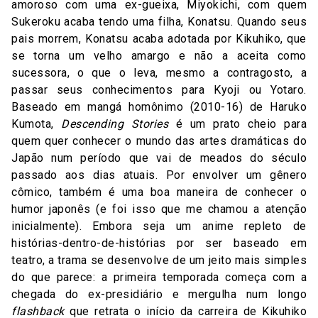
amoroso com uma ex-gueixa, Miyokichi, com quem
Sukeroku acaba tendo uma filha, Konatsu. Quando seus
pais morrem, Konatsu acaba adotada por Kikuhiko, que
se torna um velho amargo e não a aceita como
sucessora, o que o leva, mesmo a contragosto, a
passar seus conhecimentos para Kyoji ou Yotaro.
Baseado em mangá homônimo (2010-16) de Haruko
Kumota,
Descending Stories
é um prato cheio para
quem quer conhecer o mundo das artes dramáticas do
Japão num período que vai de meados do século
passado aos dias atuais. Por envolver um gênero
cômico, também é uma boa maneira de conhecer o
humor japonês (e foi isso que me chamou a atenção
inicialmente). Embora seja um anime repleto de
histórias-dentro-de-histórias por ser baseado em
teatro, a trama se desenvolve de um jeito mais simples
do que parece: a primeira temporada começa com a
chegada do ex-presidiário e mergulha num longo
flashback
que retrata o início da carreira de Kikuhiko