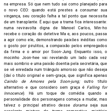
na empresa. Só que nem tudo sai como planejado para
o novo CEO: quando está prestes a consumar sua
vingança, seu coração falha a tal ponto que necessita
de um transplante. É aqui que a trama fica interessante:
numa reviravolta digna de Manoel Carlos, Min-ho
recebe o coração do detetive Ma e, aos poucos, passa
a agir como ele, demonstrando paixões inéditas como
o gosto por pirulitos, a compaixão pelos empregados
da firma e o amor por Soon-Jung. Enquanto isso, o
mocinho Joon-hee vai revelando um lado cada vez
mais sombrio e uma paixão doentia pela secretária, que
se vê enredada num triângulo amoroso que não deseja
(daí o título original e sem-graça, que significa apenas
Caindo de Amores pela Soon-jung;
outro título
alternativo e que considero sem graça é
Falling for
Innocence
). Há um toque de comédia quando a
personalidade dos personagens começa a mudar, mas
talvez o principal atrativo desse
dorama
seja sua