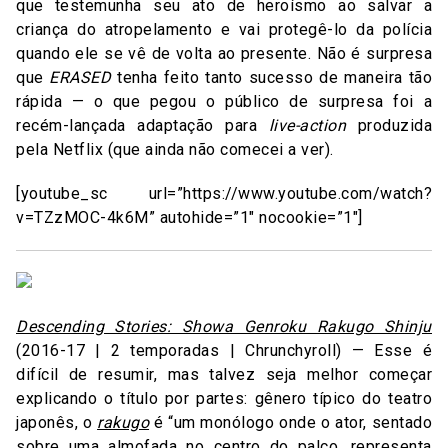
que testemunha seu ato de heroísmo ao salvar a
criança do atropelamento e vai protegê-lo da polícia
quando ele se vê de volta ao presente. Não é surpresa
que
ERASED
tenha feito tanto sucesso de maneira tão
rápida — o que pegou o público de surpresa foi a
recém-lançada adaptação para
live-action
produzida
pela Netflix (que ainda não comecei a ver).
[youtube_sc url=”https://www.youtube.com/watch?
v=TZzMOC-4k6M” autohide=”1″ nocookie=”1″]
Descending Stories: Showa Genroku Rakugo Shinju
(2016-17 | 2 temporadas | Chrunchyroll) — Esse é
difícil de resumir, mas talvez seja melhor começar
explicando o título por partes: gênero típico do teatro
japonês, o
rakugo
é “um monólogo onde o ator, sentado
sobre uma almofada no centro do palco, representa