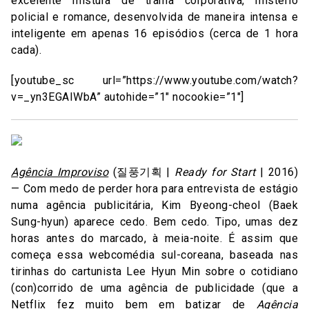
excelente mistura de trama corporativa, mistério
policial e romance, desenvolvida de maneira intensa e
inteligente em apenas 16 episódios (cerca de 1 hora
cada).
[youtube_sc url=”https://www.youtube.com/watch?
v=_yn3EGAIWbA” autohide=”1″ nocookie=”1″]
Agência Improviso
(질풍기획 |
Ready for Start
| 2016)
— Com medo de perder hora para entrevista de estágio
numa agência publicitária, Kim Byeong-cheol (Baek
Sung-hyun) aparece cedo. Bem cedo. Tipo, umas dez
horas antes do marcado, à meia-noite. É assim que
começa essa webcomédia sul-coreana, baseada nas
tirinhas do cartunista Lee Hyun Min sobre o cotidiano
(con)corrido de uma agência de publicidade (que a
Netflix fez muito bem em batizar de
Agência