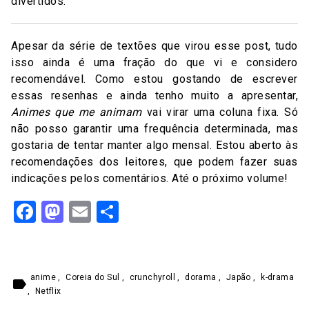
divertidos.
Apesar da série de textões que virou esse post, tudo
isso ainda é uma fração do que vi e considero
recomendável. Como estou gostando de escrever
essas resenhas e ainda tenho muito a apresentar,
Animes que me animam
vai virar uma coluna fixa. Só
não posso garantir uma frequência determinada, mas
gostaria de tentar manter algo mensal. Estou aberto às
recomendações dos leitores, que podem fazer suas
indicações pelos comentários. Até o próximo volume!
Facebook
Mastodon
Email
Share
anime
,
Coreia do Sul
,
crunchyroll
,
dorama
,
Japão
,
k-drama
label
,
Netflix