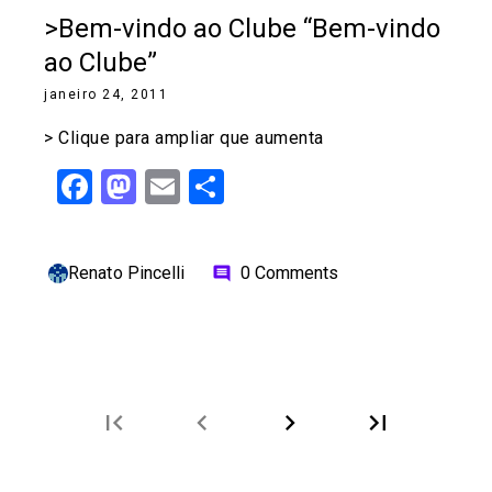
>Bem-vindo ao Clube “Bem-vindo
ao Clube”
janeiro 24, 2011
> Clique para ampliar que aumenta
Facebook
Mastodon
Email
Share
Renato Pincelli
0 Comments
comment
first_page
chevron_left
chevron_right
last_page