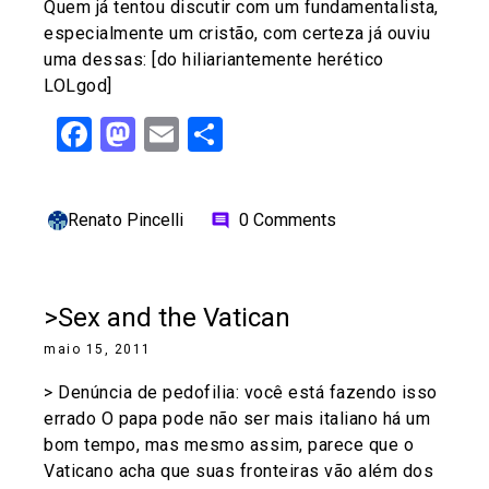
Quem já tentou discutir com um fundamentalista,
especialmente um cristão, com certeza já ouviu
uma dessas: [do hiliariantemente herético
LOLgod]
Facebook
Mastodon
Email
Share
Renato Pincelli
0 Comments
comment
>Sex and the Vatican
maio 15, 2011
> Denúncia de pedofilia: você está fazendo isso
errado O papa pode não ser mais italiano há um
bom tempo, mas mesmo assim, parece que o
Vaticano acha que suas fronteiras vão além dos