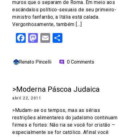
muros que o separam de Roma. Em meio aos
escândalos político-sexuais de seu primeiro-
ministro fanfarrão, a Itália está calada.
Vergonhosamente, também […]
Facebook
Mastodon
Email
Share
Renato Pincelli
0 Comments
comment
>Moderna Páscoa Judaica
abril 22, 2011
>Mudam-se os tempos, mas as sérias
restrições alimentares do judaísmo continuam
firmes e fortes: Não ria se você for cristão —
especialmente se for católico. Afinal você