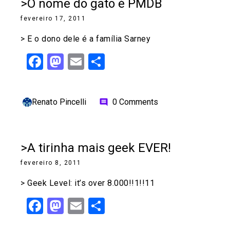
>O nome do gato é PMDB
fevereiro 17, 2011
> E o dono dele é a família Sarney
Facebook
Mastodon
Email
Share
Renato Pincelli
0 Comments
comment
>A tirinha mais geek EVER!
fevereiro 8, 2011
> Geek Level: it’s over 8.000!!1!!11
Facebook
Mastodon
Email
Share