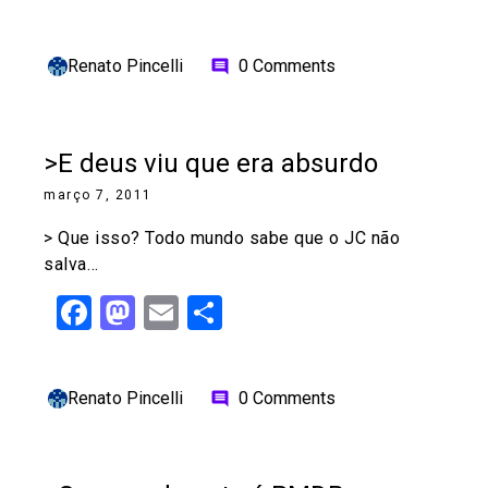
Renato Pincelli
0 Comments
comment
>E deus viu que era absurdo
março 7, 2011
> Que isso? Todo mundo sabe que o JC não
salva…
Facebook
Mastodon
Email
Share
Renato Pincelli
0 Comments
comment