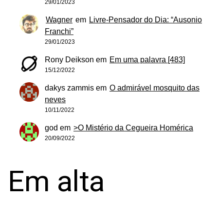
29/01/2023
Wagner
em
Livre-Pensador do Dia: “Ausonio
Franchi”
29/01/2023
Rony Deikson
em
Em uma palavra [483]
15/12/2022
dakys zammis
em
O admirável mosquito das
neves
10/11/2022
god
em
>O Mistério da Cegueira Homérica
20/09/2022
Em alta