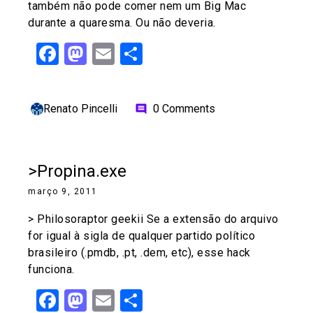
também não pode comer nem um Big Mac
durante a quaresma. Ou não deveria.
Facebook
Mastodon
Email
Share
Renato Pincelli
0 Comments
comment
>Propina.exe
março 9, 2011
> Philosoraptor geekii Se a extensão do arquivo
for igual à sigla de qualquer partido político
brasileiro (.pmdb, .pt, .dem, etc), esse hack
funciona.
Facebook
Mastodon
Email
Share