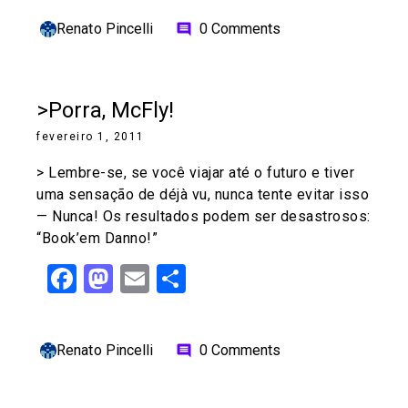
Renato Pincelli
0 Comments
comment
>Porra, McFly!
fevereiro 1, 2011
> Lembre-se, se você viajar até o futuro e tiver
uma sensação de déjà vu, nunca tente evitar isso
— Nunca! Os resultados podem ser desastrosos:
“Book’em Danno!”
Facebook
Mastodon
Email
Share
Renato Pincelli
0 Comments
comment