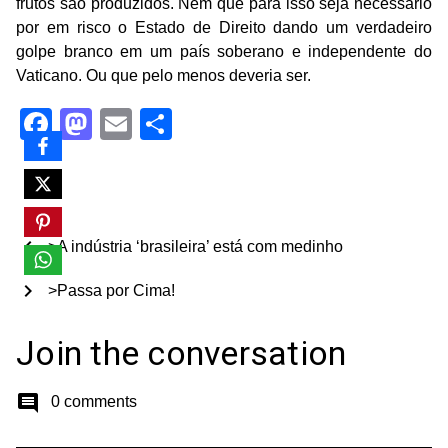
frutos são produzidos. Nem que para isso seja necessário
por em risco o Estado de Direito dando um verdadeiro
golpe branco em um país soberano e independente do
Vaticano. Ou que pelo menos deveria ser.
Facebook
Mastodon
Email
Share
chevron_left
>A indústria ‘brasileira’ está com medinho
chevron_right
>Passa por Cima!
Join the conversation
comment
0 comments