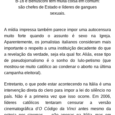
B-16 e Berlusconi têm muita coisa em comum:
são chefes de Estado e líderes de gangues
sexuais.
A mídia impressa também parece impor uma autocensura
muito forte quando o assunto é sexo na Igreja.
Aparentemente, os jornalistas italianos consideram mais
importante o respeito a uma instituição decadente do que
a revelação da verdade, seja ela qual for. Aliás, esse tipo
de pseudojornalismo é o sonho do lulo-petismo (que
mostrou-se muito católico ao condenar o aborto na última
campanha eleitoral).
Entretanto, o que pode estar acontecendo na Itália é uma
intervenção direta do clero para impor a lei do silêncio no
país. Não é a primeira vez que isso ocorre. Em 2006,
líderes católicos tentaram censurar a versão
cinematográfica d’
O Código da Vinci
antes mesmo da
estreia nos cinemas — não apenas na Itália, mas em