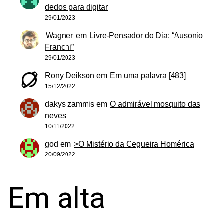
dedos para digitar
29/01/2023
Wagner
em
Livre-Pensador do Dia: “Ausonio
Franchi”
29/01/2023
Rony Deikson
em
Em uma palavra [483]
15/12/2022
dakys zammis
em
O admirável mosquito das
neves
10/11/2022
god
em
>O Mistério da Cegueira Homérica
20/09/2022
Em alta