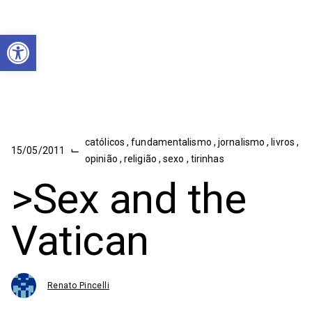
Abrir a barra de ferramentas
católicos
,
fundamentalismo
,
jornalismo
,
livros
,
⌙
15/05/2011
opinião
,
religião
,
sexo
,
tirinhas
>Sex and the
Vatican
Renato Pincelli