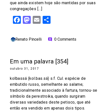
que ainda existem hoje são mantidas por suas
congregações […]
Facebook
Mastodon
Email
Share
Renato Pincelli
0 Comments
comment
Em uma palavra [354]
outubro 31, 2017
kolbassá (kol.bas.sá) s.f. Cul. espécie de
embutido russo, semelhante ao salame;
tradicionalmente associado à fartura, tornou-se
símbolo da perestroika, quando surgiram
diversas variedades deste petisco, que até
então era vendido em apenas dois tipos.