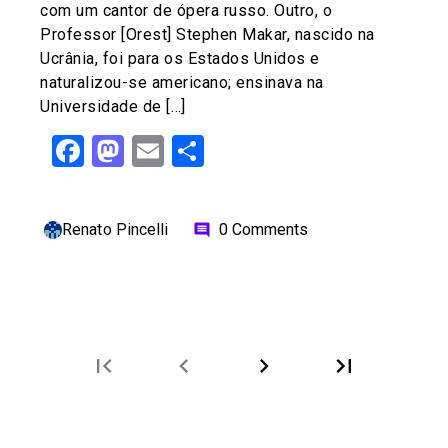
com um cantor de ópera russo. Outro, o
Professor [Orest] Stephen Makar, nascido na
Ucrânia, foi para os Estados Unidos e
naturalizou-se americano; ensinava na
Universidade de […]
Facebook
Mastodon
Email
Share
Renato Pincelli
0 Comments
comment
first_page
chevron_left
chevron_right
last_page