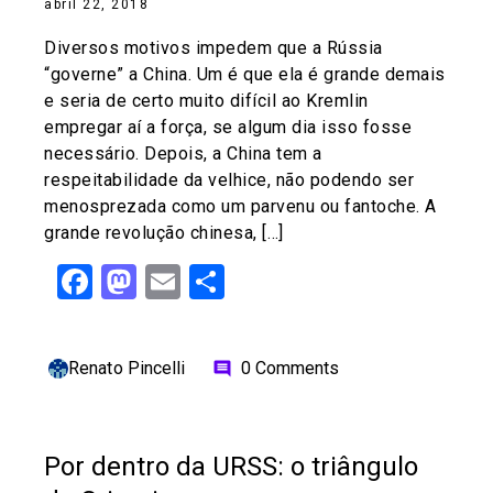
abril 22, 2018
Diversos motivos impedem que a Rússia
“governe” a China. Um é que ela é grande demais
e seria de certo muito difícil ao Kremlin
empregar aí a força, se algum dia isso fosse
necessário. Depois, a China tem a
respeitabilidade da velhice, não podendo ser
menosprezada como um parvenu ou fantoche. A
grande revolução chinesa, […]
Facebook
Mastodon
Email
Share
Renato Pincelli
0 Comments
comment
Por dentro da URSS: o triângulo