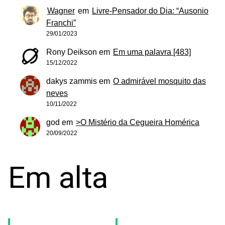
Wagner
em
Livre-Pensador do Dia: “Ausonio
Franchi”
29/01/2023
Rony Deikson
em
Em uma palavra [483]
15/12/2022
dakys zammis
em
O admirável mosquito das
neves
10/11/2022
god
em
>O Mistério da Cegueira Homérica
20/09/2022
Em alta