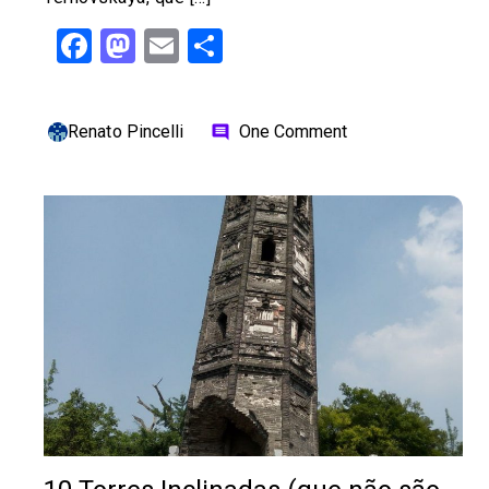
Facebook
Mastodon
Email
Share
Renato Pincelli
One Comment
comment