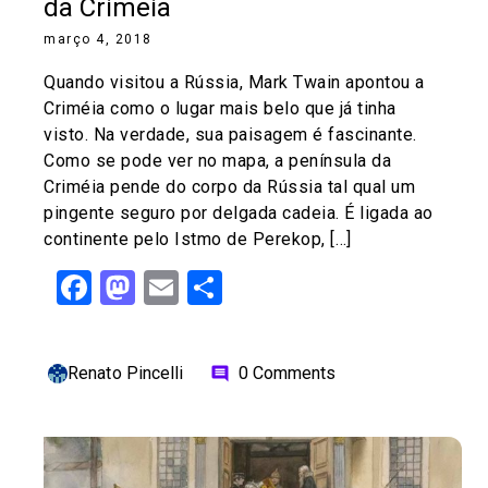
da Crimeia
março 4, 2018
Quando visitou a Rússia, Mark Twain apontou a
Criméia como o lugar mais belo que já tinha
visto. Na verdade, sua paisagem é fascinante.
Como se pode ver no mapa, a península da
Criméia pende do corpo da Rússia tal qual um
pingente seguro por delgada cadeia. É ligada ao
continente pelo Istmo de Perekop, […]
Facebook
Mastodon
Email
Share
Renato Pincelli
0 Comments
comment