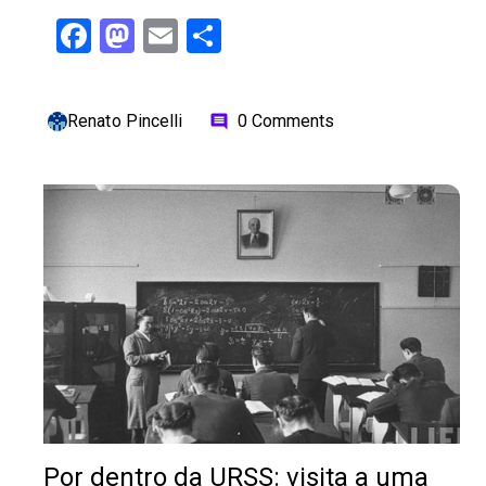
Facebook
Mastodon
Email
Share
Renato Pincelli
0 Comments
comment
Por dentro da URSS: visita a uma