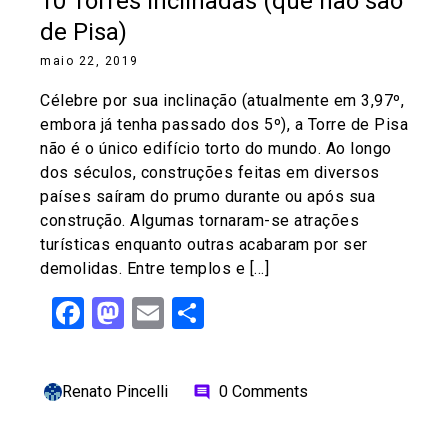
10 Torres Inclinadas (que não são
de Pisa)
maio 22, 2019
Célebre por sua inclinação (atualmente em 3,97º,
embora já tenha passado dos 5º), a Torre de Pisa
não é o único edifício torto do mundo. Ao longo
dos séculos, construções feitas em diversos
países saíram do prumo durante ou após sua
construção. Algumas tornaram-se atrações
turísticas enquanto outras acabaram por ser
demolidas. Entre templos e […]
Facebook
Mastodon
Email
Share
Renato Pincelli
0 Comments
comment