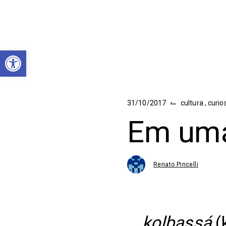
Abrir a barra de ferramentas
⌙
31/10/2017
cultura
,
curio
Em uma
Renato Pincelli
kolbassá
(