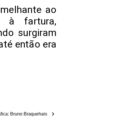
emelhante ao
 à fartura,
ndo surgiram
até então era
chevron_right
fica: Bruno Braquehais