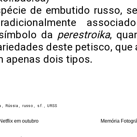
pécie de embutido russo, s
radicionalmente associado
 símbolo da
perestroika
, qua
ariedades deste petisco, que 
 apenas dois tipos.
on
are
ka
,
Rússia
,
russo
,
s.f.
,
URSS
etflix em outubro
Memória Fotográ