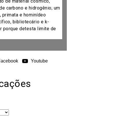
do de material cósmico,
de carbono e hidrogênio; um
, primata e hominídeo
fico, bibliotecário e k-
r porque detesta limite de
Facebook
Youtube
icações