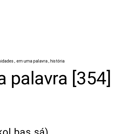
sidades
,
em uma palavra
,
história
 palavra [354]
kol.bas.sá)