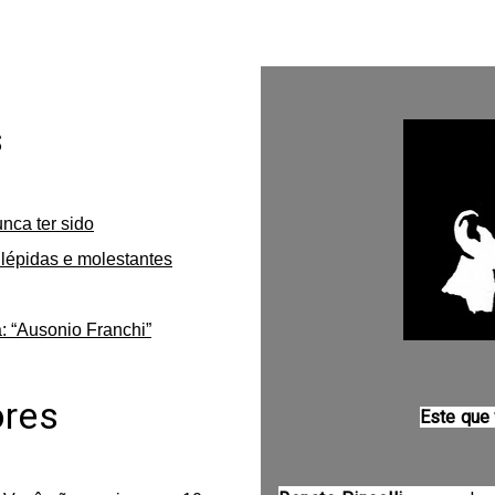
s
unca ter sido
lépidas e molestantes
: “Ausonio Franchi”
ores
Este que