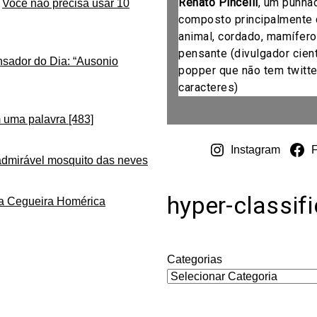
Renato Pincelli
, um punha
m
Você não precisa usar 10
composto principalmente 
animal, cordado, mamífero
pensante (divulgador cientí
nsador do Dia: “Ausonio
popper que não tem twitte
caracteres)
 uma palavra [483]
Instagram
admirável mosquito das neves
hyper-classif
da Cegueira Homérica
Categorias