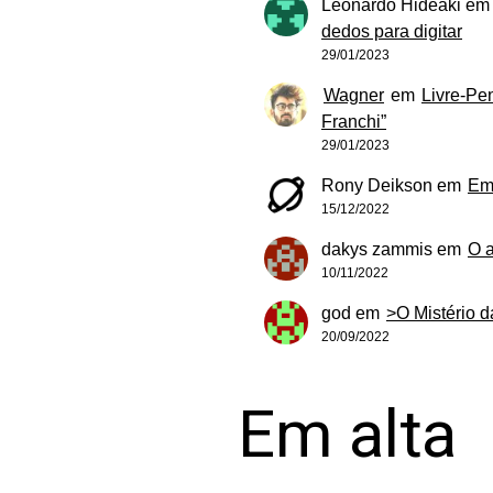
Leonardo Hideaki
e
dedos para digitar
29/01/2023
Wagner
em
Livre-Pe
Franchi”
29/01/2023
Rony Deikson
em
Em
15/12/2022
dakys zammis
em
O 
10/11/2022
god
em
>O Mistério 
20/09/2022
Em alta