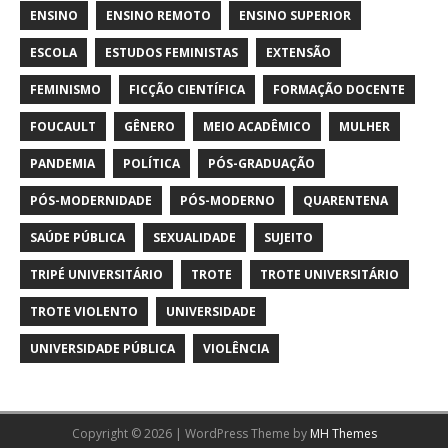
ENSINO
ENSINO REMOTO
ENSINO SUPERIOR
ESCOLA
ESTUDOS FEMINISTAS
EXTENSÃO
FEMINISMO
FICÇÃO CIENTÍFICA
FORMAÇÃO DOCENTE
FOUCAULT
GÊNERO
MEIO ACADÊMICO
MULHER
PANDEMIA
POLÍTICA
PÓS-GRADUAÇÃO
PÓS-MODERNIDADE
PÓS-MODERNO
QUARENTENA
SAÚDE PÚBLICA
SEXUALIDADE
SUJEITO
TRIPÉ UNIVERSITÁRIO
TROTE
TROTE UNIVERSITÁRIO
TROTE VIOLENTO
UNIVERSIDADE
UNIVERSIDADE PÚBLICA
VIOLÊNCIA
Copyright © 2026 | WordPress Theme by
MH Themes