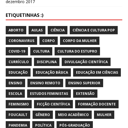
dezembro 2017
ETIQUETINHAS :)
ABORTO
AULAS
CIÊNCIA
CIÊNCIA E CULTURA POP
CORONAVIRUS
CORPO
CORPO DA MULHER
COVID-19
CULTURA
CULTURA DO ESTUPRO
CURRÍCULO
DISCIPLINA
DIVULGAÇÃO CIENTÍFICA
EDUCAÇÃO
EDUCAÇÃO BÁSICA
EDUCAÇÃO EM CIÊNCIAS
ENSINO
ENSINO REMOTO
ENSINO SUPERIOR
ESCOLA
ESTUDOS FEMINISTAS
EXTENSÃO
FEMINISMO
FICÇÃO CIENTÍFICA
FORMAÇÃO DOCENTE
FOUCAULT
GÊNERO
MEIO ACADÊMICO
MULHER
PANDEMIA
POLÍTICA
PÓS-GRADUAÇÃO