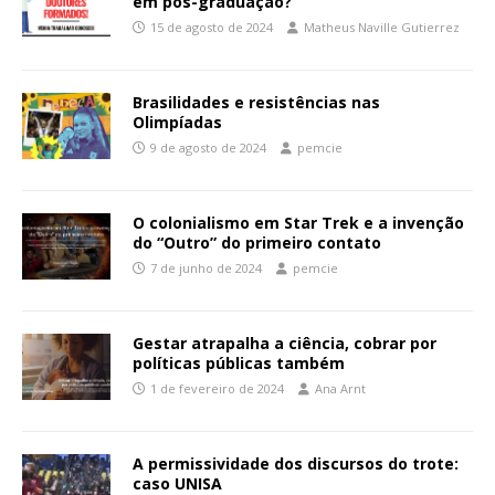
em pós-graduação?
15 de agosto de 2024
Matheus Naville Gutierrez
Brasilidades e resistências nas
Olimpíadas
9 de agosto de 2024
pemcie
O colonialismo em Star Trek e a invenção
do “Outro” do primeiro contato
7 de junho de 2024
pemcie
Gestar atrapalha a ciência, cobrar por
políticas públicas também
1 de fevereiro de 2024
Ana Arnt
A permissividade dos discursos do trote:
caso UNISA