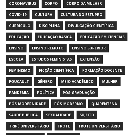
CORONAVIRUS
CORPO
CORPO DA MULHER
COVID-19
CULTURA
CULTURA DO ESTUPRO
CURRÍCULO
DISCIPLINA
DIVULGAÇÃO CIENTÍFICA
EDUCAÇÃO
EDUCAÇÃO BÁSICA
EDUCAÇÃO EM CIÊNCIAS
ENSINO
ENSINO REMOTO
ENSINO SUPERIOR
ESCOLA
ESTUDOS FEMINISTAS
EXTENSÃO
FEMINISMO
FICÇÃO CIENTÍFICA
FORMAÇÃO DOCENTE
FOUCAULT
GÊNERO
MEIO ACADÊMICO
MULHER
PANDEMIA
POLÍTICA
PÓS-GRADUAÇÃO
PÓS-MODERNIDADE
PÓS-MODERNO
QUARENTENA
SAÚDE PÚBLICA
SEXUALIDADE
SUJEITO
TRIPÉ UNIVERSITÁRIO
TROTE
TROTE UNIVERSITÁRIO