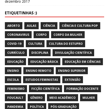
dezembro 2017
ETIQUETINHAS :)
ABORTO
AULAS
CIÊNCIA
CIÊNCIA E CULTURA POP
CORONAVIRUS
CORPO
CORPO DA MULHER
COVID-19
CULTURA
CULTURA DO ESTUPRO
CURRÍCULO
DISCIPLINA
DIVULGAÇÃO CIENTÍFICA
EDUCAÇÃO
EDUCAÇÃO BÁSICA
EDUCAÇÃO EM CIÊNCIAS
ENSINO
ENSINO REMOTO
ENSINO SUPERIOR
ESCOLA
ESTUDOS FEMINISTAS
EXTENSÃO
FEMINISMO
FICÇÃO CIENTÍFICA
FORMAÇÃO DOCENTE
FOUCAULT
GÊNERO
MEIO ACADÊMICO
MULHER
PANDEMIA
POLÍTICA
PÓS-GRADUAÇÃO