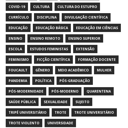
COVID-19
CULTURA
CULTURA DO ESTUPRO
CURRÍCULO
DISCIPLINA
DIVULGAÇÃO CIENTÍFICA
EDUCAÇÃO
EDUCAÇÃO BÁSICA
EDUCAÇÃO EM CIÊNCIAS
ENSINO
ENSINO REMOTO
ENSINO SUPERIOR
ESCOLA
ESTUDOS FEMINISTAS
EXTENSÃO
FEMINISMO
FICÇÃO CIENTÍFICA
FORMAÇÃO DOCENTE
FOUCAULT
GÊNERO
MEIO ACADÊMICO
MULHER
PANDEMIA
POLÍTICA
PÓS-GRADUAÇÃO
PÓS-MODERNIDADE
PÓS-MODERNO
QUARENTENA
SAÚDE PÚBLICA
SEXUALIDADE
SUJEITO
TRIPÉ UNIVERSITÁRIO
TROTE
TROTE UNIVERSITÁRIO
TROTE VIOLENTO
UNIVERSIDADE