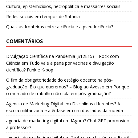
Cultura, epistemicídios, necropolítica e massacres sociais
Redes sociais em tempos de Satania
Quais as fronteiras entre a ciência e a pseudociência?
COMENTÁRIOS
Divulgação Científica na Pandemia (S12E15) – Rock com
Ciência
em
Tudo vale a pena por vacinas e divulgação
científica? Funk e K-pop
O fim da obrigatoriedade do estágio docente na pós-
graduação: É o que queremos? – Blog ao Avesso
em
Por que
o mercado de trabalho não fala em pós-graduação?
Agencia de Marketing Digital
em
Disciplinas diferentes? A
escola militarizada e a ênfase em um dos lados da moeda
agencia de marketing digital
em
IAgora? Chat GPT promovido
a professor?
agencia de marketing digital
em
Trote e sua história no Brasil: