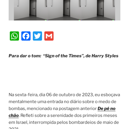
W
F
T
G
h
a
w
m
at
c
itt
ai
Para dar o tom:
“Sign of the Times”, de Harry Styles
s
e
er
l
A
b
p
o
p
o
Na sexta-feira, dia 06 de outubro de 2023, eu esboçava
k
mentalmente uma entrada no diário sobre o medo de
bombas, mencionado na postagem anterior
De pé no
chão
. Refleti sobre a serenidade dos primeiros meses
em Israel, interrompida pelos bombardeios de maio de