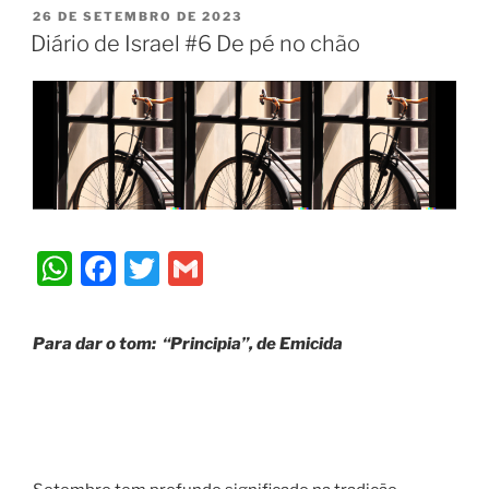
26 DE SETEMBRO DE 2023
Diário de Israel #6 De pé no chão
W
F
T
G
h
a
w
m
at
c
itt
ai
Para dar o tom:
“Principia”, de Emicida
s
e
er
l
A
b
p
o
p
o