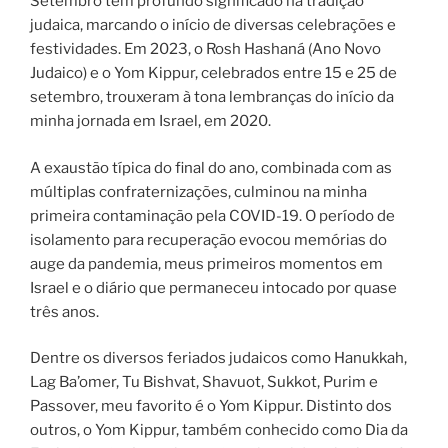
Setembro tem profundo significado na tradição
k
judaica, marcando o início de diversas celebrações e
festividades. Em 2023, o Rosh Hashaná (Ano Novo
Judaico) e o Yom Kippur, celebrados entre 15 e 25 de
setembro, trouxeram à tona lembranças do início da
minha jornada em Israel, em 2020.
A exaustão típica do final do ano, combinada com as
múltiplas confraternizações, culminou na minha
primeira contaminação pela COVID-19. O período de
isolamento para recuperação evocou memórias do
auge da pandemia, meus primeiros momentos em
Israel e o diário que permaneceu intocado por quase
três anos.
Dentre os diversos feriados judaicos como Hanukkah,
Lag Ba’omer, Tu Bishvat, Shavuot, Sukkot, Purim e
Passover, meu favorito é o Yom Kippur. Distinto dos
outros, o Yom Kippur, também conhecido como Dia da