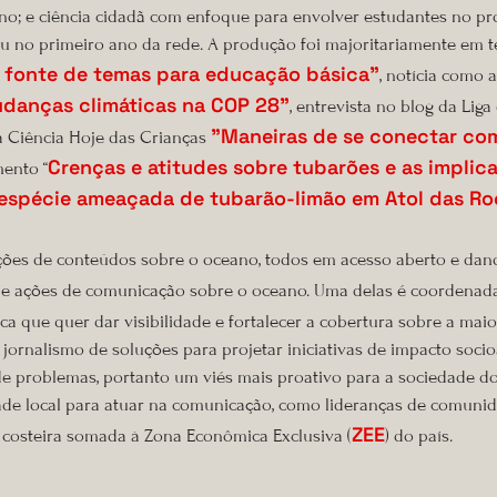
ano; e ciência cidadã com enfoque para envolver estudantes no p
 no primeiro ano da rede. A produção foi majoritariamente em te
 fonte de temas para educação básica”
, notícia como
danças climáticas na COP 28”
, entrevista no blog da Lig
”Maneiras de se conectar co
ta Ciência Hoje das Crianças
Crenças e atitudes sobre tubarões e as impli
mento “
espécie ameaçada de tubarão-limão em Atol das Ro
s de conteúdos sobre o oceano, todos em acesso aberto e dando 
 de ações de comunicação sobre o oceano. Uma delas é coordenada 
ca que quer dar visibilidade e fortalecer a cobertura sobre a mai
o jornalismo de soluções para projetar iniciativas de impacto soci
e problemas, portanto um viés mais proativo para a sociedade do 
ade local para atuar na comunicação, como lideranças de comunida
ZEE
 costeira somada à Zona Econômica Exclusiva (
) do país.