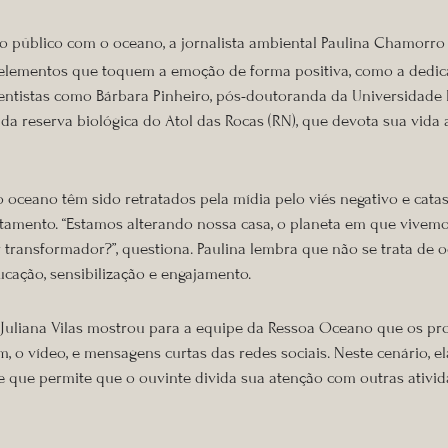
 do público com o oceano, a jornalista ambiental Paulina Chamorr
ca elementos que toquem a emoção de forma positiva, como a dedi
ntistas como Bárbara Pinheiro, pós-doutoranda da Universidade F
e da reserva biológica do Atol das Rocas (RN), que devota sua vida
oceano têm sido retratados pela mídia pelo viés negativo e catas
amento. “Estamos alterando nossa casa, o planeta em que vivem
transformador?”, questiona. Paulina lembra que não se trata de o
ucação, sensibilização e engajamento.
, Juliana Vilas mostrou para a equipe da Ressoa Oceano que os 
, o vídeo, e mensagens curtas das redes sociais. Neste cenário, 
 que permite que o ouvinte divida sua atenção com outras ativida