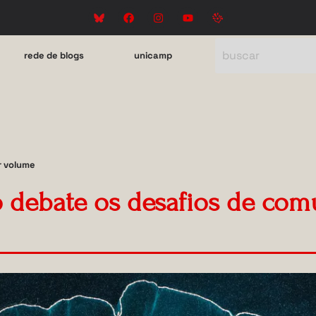
rede de blogs
unicamp
r volume
debate os desafios de com