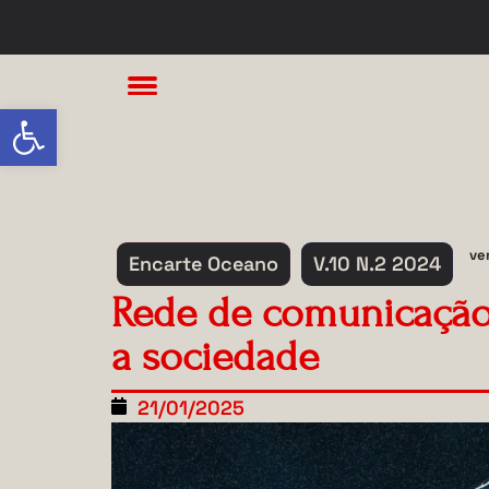
Abrir a barra de ferramentas
ve
Encarte Oceano
V.10 N.2 2024
Rede de comunicação 
a sociedade
21/01/2025