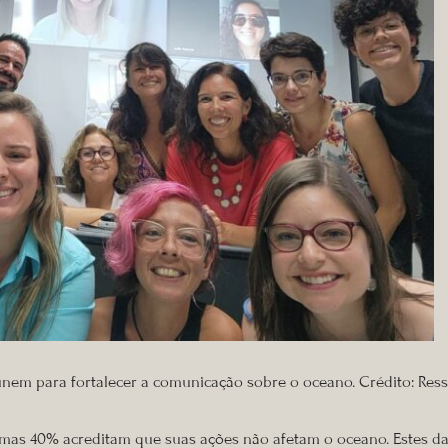
nem para fortalecer a comunicação sobre o oceano. Crédito: Re
l, mas 40% acreditam que suas ações não afetam o oceano. Estes d