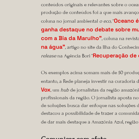
conteúdos originais e relevantes sobre o oce
produção de conteúdos foi a que mais avançou
Oceano é
coluna no jornal ambiental
o eco
, “
ganha destaque no debate sobre mu
com a Bia da Marulho”
, coluna na revis
na água”
, artigo no site da Ilha do Conheci
Recuperação de 
release
na Agência Bori “
Os exemplos acima somam mais de 50 produçõe
entanto, a Rede planeja investir na curadoria
Vox
, um
hub
de jornalistas da região amazôni
profissionais da região. O jornalista aposta n
de soluções busca dar enfoque nas soluções d
destacou a possibilidade de trazer a comunid
de dar mais destaque à Amazônia Azul, região