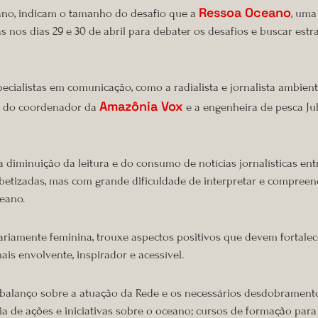
Ressoa Oceano
eano, indicam o tamanho do desafio que a
, uma
stas nos dias 29 e 30 de abril para debater os desafios e buscar e
ialistas em comunicação, como a radialista e jornalista ambienta
Amazônia Vox
ém do coordenador da
e a engenheira de pesca Ju
a diminuição da leitura e do consumo de notícias jornalísticas ent
betizadas, mas com grande dificuldade de interpretar e compreend
eano.
ariamente feminina, trouxe aspectos positivos que devem fortale
is envolvente, inspirador e acessível.
 balanço sobre a atuação da Rede e os necessários desdobrament
a de ações e iniciativas sobre o oceano; cursos de formação par