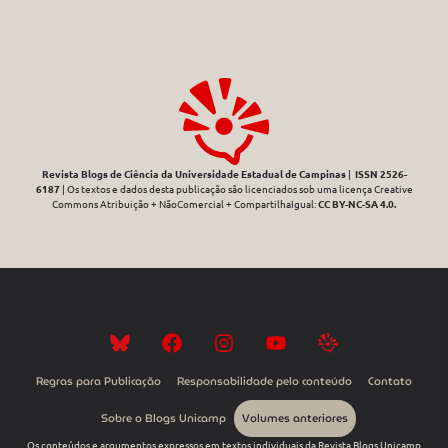
Revista Blogs de Ciência da Universidade Estadual de Campinas
|
ISSN 2526-
6187
| Os textos e dados desta publicação são licenciados sob uma licença Creative
Commons Atribuição + NãoComercial + CompartilhaIgual:
CC BY-NC-SA 4.0
.
Regras para Publicação
Responsabilidade pelo conteúdo
Contato
Sobre o Blogs Unicamp
Volumes anteriores
Os conteúdos e argumentos expressos em textos individuais da Revista Blogs Unicamp