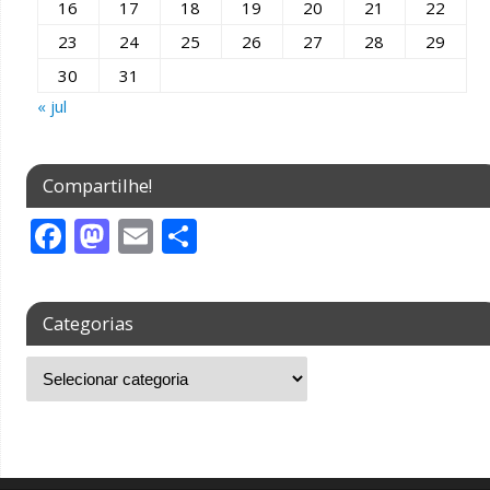
16
17
18
19
20
21
22
23
24
25
26
27
28
29
30
31
« jul
Compartilhe!
F
M
E
S
ac
as
m
h
e
to
ai
ar
Categorias
b
d
l
e
o
o
o
n
k