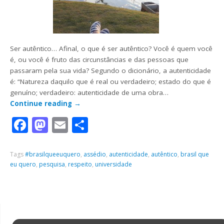
Ser autêntico… Afinal, o que é ser autêntico? Você é quem você
é, ou você é fruto das circunstâncias e das pessoas que
passaram pela sua vida? Segundo o dicionário, a autenticidade
é: “Natureza daquilo que é real ou verdadeiro; estado do que é
genuíno; verdadeiro: autenticidade de uma obra…
Continue reading
→
Facebook
Mastodon
Email
Share
Tags
#brasilqueeuquero
,
assédio
,
autenticidade
,
autêntico
,
brasil que
eu quero
,
pesquisa
,
respeito
,
universidade