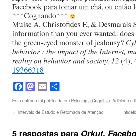
Facebook para tomar um chá, ou então l
***Cognando***
Muise A, Christofides E, & Desmarais 
information than you ever wanted: does
the green-eyed monster of jealousy?
Cy
behavior : the impact of the Internet, m
reality on behavior and society, 12
(4),
19366318
Facebook
Mastodon
Email
Share
Esta entrada foi publicada em
Psicologia Cognitiva
. Adicione o
l
←
Intervalo de Estudo e Retomada de Atenção
Infide
5 respostas para
Orkut, Facebo