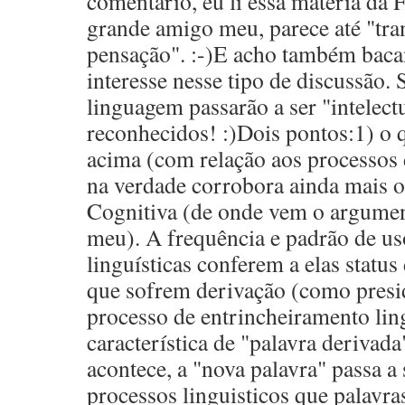
comentário, eu li essa matéria da
grande amigo meu, parece até "tr
pensação". :-)E acho também bacan
interesse nesse tipo de discussão.
linguagem passarão a ser "intelec
reconhecidos! :)Dois pontos:1) o
acima (com relação aos processos 
na verdade corrobora ainda mais o
Cognitiva (de onde vem o argumen
meu). A frequência e padrão de us
linguísticas conferem a elas status
que sofrem derivação (como pres
processo de entrincheiramento ling
característica de "palavra derivad
acontece, a "nova palavra" passa 
processos linguisticos que palavr