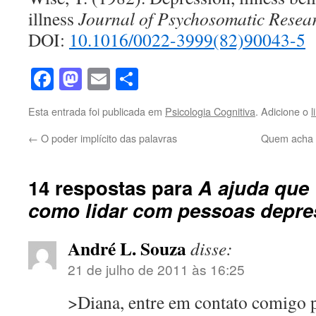
illness
Journal of Psychosomatic Resear
DOI:
10.1016/0022-3999(82)90043-5
Facebook
Mastodon
Email
Share
Esta entrada foi publicada em
Psicologia Cognitiva
. Adicione o
l
←
O poder implícito das palavras
Quem acha q
14 respostas para
A ajuda que 
como lidar com pessoas depre
André L. Souza
disse:
21 de julho de 2011 às 16:25
>Diana, entre em contato comigo p