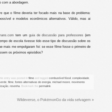
ido com a abordagem.
re que o filme deveria ter focado mais na base do problema:
possível e modelos econômicos alternativos. Válido, mas ai
umans.com
tem um
guia de discussão para professores
(em
tempo de escola tivesse tido esse tipo de discussão sobre os
ue mais me empolgaram foi: se esse filme fosse o primeiro de
ossem os próximos episódios?
This entry was posted in
filme
and tagged
combustível fóssil
,
complexidade
,
 verde
,
filme
,
fontes alternativas de energia
,
michael moore
,
movimento
rização
,
resenha
. Bookmark the
permalink
.
Wildeverse, o PokémonGo da vida selvagem
»