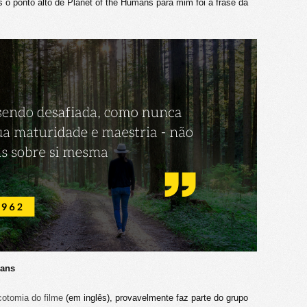
 o ponto alto de Planet of the Humans para mim foi a frase da
mans
icotomia do filme
(em inglês), provavelmente faz parte do grupo