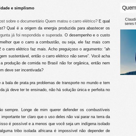
Quem
lidade e simplismo
Claud
st sobre o documentário Quem matou o carro elétrico?
E qual
seres 
ost? Qual é a origem da energia produzida para abastecer os
gunta já foi respondida e superada.
O desempenho e o custo
 melhor que o carro a combustão, ou seja, ele faz mais com
 carro elétrico faz mais. Acho preguiçoso o argumento: “ah
rigem sustentável, então o carro elétrico não serve”. Você acha
 a produção de comida no Brasil não for orgânica, então nem
em deve ser incentivada?
é a bala de prata pra problemas de transporte no mundo e tem
 já deve ter te ensinado, não há solução única e perfeita no
ção sempre. Longe de mim querer defender os combustíveis
mportante ter claro que o uso deles não vai parar na terra da
e isso é possível e a menos que você seja um indígena isolado
alguma tribo isolada africana é impossível não depender de