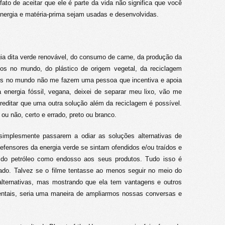
ato de aceitar que ele é parte da vida não significa que você
nergia e matéria-prima sejam usadas e desenvolvidas.
ia dita verde renovável, do consumo de carne, da produção da
rios no mundo, do plástico de origem vegetal, da reciclagem
os no mundo não me fazem uma pessoa que incentiva e apoia
energia fóssil, vegana, deixei de separar meu lixo, vão me
creditar que uma outra solução além da reciclagem é possível.
ou não, certo e errado, preto ou branco.
simplesmente passarem a odiar as soluções alternativas de
efensores da energia verde se sintam ofendidos e/ou traídos e
ia do petróleo como endosso aos seus produtos. Tudo isso é
ado. Talvez se o filme tentasse ao menos seguir no meio do
alternativas, mas mostrando que ela tem vantagens e outros
ntais, seria uma maneira de ampliarmos nossas conversas e