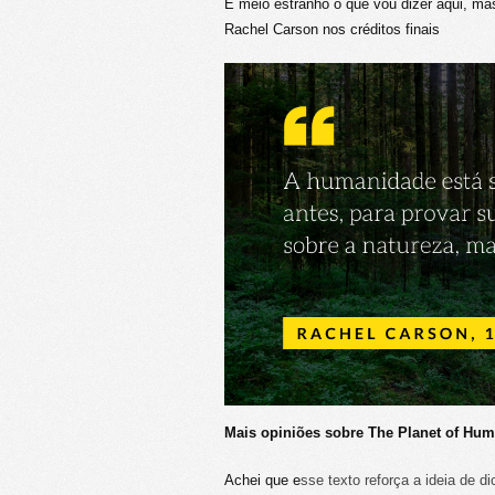
É meio estranho o que vou dizer aqui, mas
Rachel Carson nos créditos finais
Mais opiniões sobre The Planet of Hu
Achei que e
sse texto reforça a ideia de d