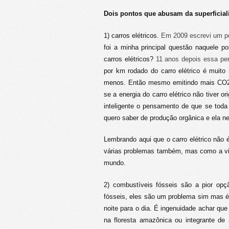
Dois pontos que abusam da superficia
1) carros elétricos.
Em 2009 escrevi um po
foi a minha principal questão naquele p
carros elétricos?
11 anos depois essa per
por km rodado do carro elétrico é muito
menos. Então mesmo emitindo mais CO2 o
se a energia do carro elétrico não tiver o
inteligente o pensamento de que se toda
quero saber de produção orgânica e ela n
Lembrando aqui que o carro elétrico não 
várias problemas também, mas como a vida
mundo.
2) combustíveis fósseis são a pior op
fósseis, eles são um problema sim mas é i
noite para o dia. É ingenuidade achar qu
na floresta amazônica ou integrante de 