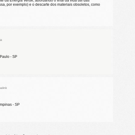
te da Energia Verde, abordando o final da vida útil das
assa, por exemplo) e o descarte dos materiais obsoletos, como
nk
 Paulo - SP
alink
ampinas - SP