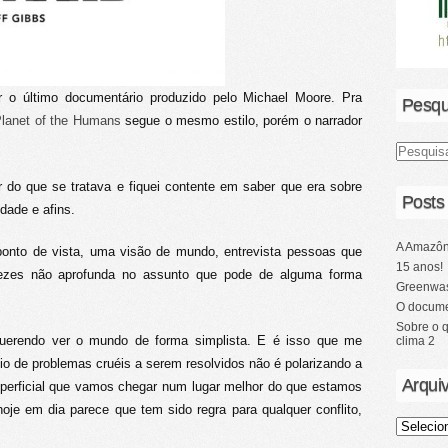
ir o último documentário produzido pelo Michael Moore. Pra
Pesqu
lanet of the Humans
segue o mesmo estilo, porém o narrador
 do que se tratava e fiquei contente em saber que era sobre
Posts
dade e afins.
A Amazôn
onto de vista, uma visão de mundo, entrevista pessoas que
15 anos!
vezes não aprofunda no assunto que pode de alguma forma
Greenwas
O docume
Sobre o 
 querendo ver o mundo de forma simplista. E é isso que me
clima 2
 de problemas cruéis a serem resolvidos não é polarizando a
Arqui
uperficial que vamos chegar num lugar melhor do que estamos
oje em dia parece que tem sido regra para qualquer conflito,