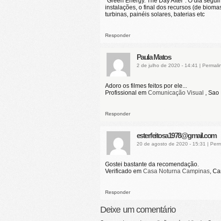
“Green Energy. The Day After”. O dia seguin
instalações, o final dos recursos (de biom
turbinas, painéis solares, baterias etc
Responder
Paula Matos
2 de julho de 2020 - 14:41
|
Permali
Adoro os filmes feitos por ele...
Profissional em
Comunicação Visual
, Sao
Responder
esterfeitosa1978@gmail.com
20 de agosto de 2020 - 15:31
|
Perm
Gostei bastante da recomendação.
Verificado em
Casa Noturna Campinas
, C
Responder
Deixe um comentário