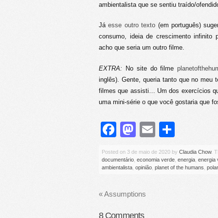
ambientalista que se sentiu traído/ofend
Já
esse outro texto
(em português) suge
consumo, ideia de crescimento infinito 
acho que seria um outro filme.
EXTRA:
No site do filme
planetoftheh
inglês). Gente, queria tanto que no meu 
filmes que assisti… Um dos exercícios q
uma mini-série o que você gostaria que f
Facebook
Mastodon
Email
Share
Posted on
3 de maio de 2020
by
Claudia Chow
. 
documentário
,
economia verde
,
energia
,
energia
ambientalista
,
opinião
,
planet of the humans
,
pola
«
Assumptions
8
Comments