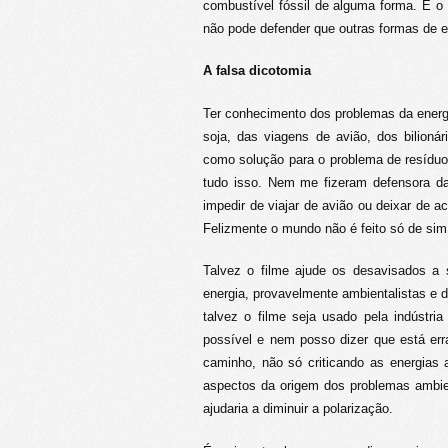
combustível fóssil de alguma forma. E o f
não pode defender que outras formas de e
A falsa dicotomia
Ter conhecimento dos problemas da energ
soja, das viagens de avião, dos bilioná
como solução para o problema de resídu
tudo isso. Nem me fizeram defensora da 
impedir de viajar de avião ou deixar de a
Felizmente o mundo não é feito só de sim 
Talvez o filme ajude os desavisados a 
energia, provavelmente ambientalistas e d
talvez o filme seja usado pela indústr
possível e nem posso dizer que está err
caminho, não só criticando as energias 
aspectos da origem dos problemas ambie
ajudaria a diminuir a polarização.