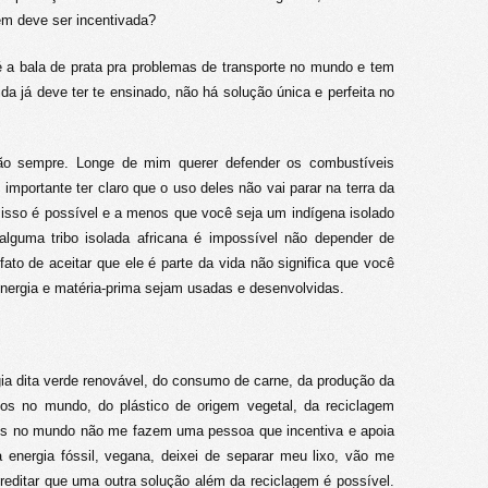
em deve ser incentivada?
é a bala de prata pra problemas de transporte no mundo e tem
 já deve ter te ensinado, não há solução única e perfeita no
ção sempre. Longe de mim querer defender os combustíveis
mportante ter claro que o uso deles não vai parar na terra da
e isso é possível e a menos que você seja um indígena isolado
alguma tribo isolada africana é impossível não depender de
ato de aceitar que ele é parte da vida não significa que você
nergia e matéria-prima sejam usadas e desenvolvidas.
ia dita verde renovável, do consumo de carne, da produção da
rios no mundo, do plástico de origem vegetal, da reciclagem
os no mundo não me fazem uma pessoa que incentiva e apoia
energia fóssil, vegana, deixei de separar meu lixo, vão me
creditar que uma outra solução além da reciclagem é possível.