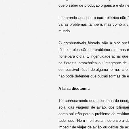
quero saber de produção orgânica e ela n
Lembrando aqui que o carro elétrico não 
várias problemas também, mas como a vida
mundo.
2) combustíveis fósseis são a pior op
fósseis, eles são um problema sim mas é i
noite para o dia. É ingenuidade achar qu
na floresta amazônica ou integrante de 
combustível fóssil de alguma forma. E o f
não pode defender que outras formas de e
A falsa dicotomia
Ter conhecimento dos problemas da energ
soja, das viagens de avião, dos bilioná
como solução para o problema de resídu
tudo isso. Nem me fizeram defensora da 
impedir de viajar de avião ou deixar de a