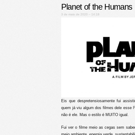
Planet of the Humans
3 de maio de 2020 – 14:18
Eis que despretensiosamente fui assist
quem já viu algum dos filmes dele esse
P
não é ele. Mas o estilo é MUITO igual.
Fui ver o filme meio as cegas sem saber
meio ambiente, energia verde, sustentabili