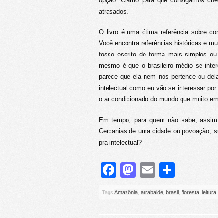
opção. Clamo para que consigamos che
atrasados.
O livro é uma ótima referência sobre c
Você encontra referências históricas e mu
fosse escrito de forma mais simples e
mesmo é que o brasileiro médio se inter
parece que ela nem nos pertence ou de
intelectual como eu vão se interessar p
o ar condicionado do mundo que muito em 
Em tempo, para quem não sabe, assim
Cercanias de uma cidade ou povoação; su
pra intelectual?
Facebook
Mastodon
Email
Share
Tags
Amazônia
,
arrabalde
,
brasil
,
floresta
,
leitura