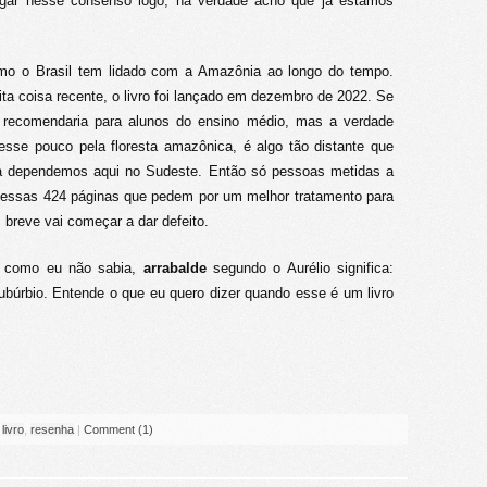
gar nesse consenso logo, na verdade acho que já estamos
omo o Brasil tem lidado com a Amazônia ao longo do tempo.
ita coisa recente, o livro foi lançado em dezembro de 2022. Se
u recomendaria para alunos do ensino médio, mas a verdade
esse pouco pela floresta amazônica, é algo tão distante que
la dependemos aqui no Sudeste. Então só pessoas metidas a
or essas 424 páginas que pedem por um melhor tratamento para
breve vai começar a dar defeito.
 como eu não sabia,
arrabalde
segundo o Aurélio significa:
búrbio. Entende o que eu quero dizer quando esse é um livro
,
livro
,
resenha
|
Comment (1)