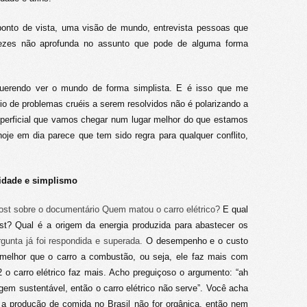
onto de vista, uma visão de mundo, entrevista pessoas que
vezes não aprofunda no assunto que pode de alguma forma
 querendo ver o mundo de forma simplista. E é isso que me
 de problemas cruéis a serem resolvidos não é polarizando a
uperficial que vamos chegar num lugar melhor do que estamos
oje em dia parece que tem sido regra para qualquer conflito,
lidade e simplismo
st sobre o documentário Quem matou o carro elétrico?
E qual
ost? Qual é a origem da energia produzida para abastecer os
gunta já foi respondida e superada.
O desempenho e o custo
 melhor que o carro a combustão, ou seja, ele faz mais com
 carro elétrico faz mais. Acho preguiçoso o argumento: “ah
rigem sustentável, então o carro elétrico não serve”. Você acha
 a produção de comida no Brasil não for orgânica, então nem