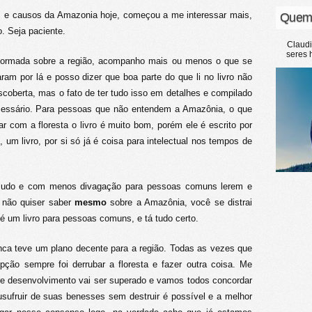
s e causos da Amazonia hoje, começou a me interessar mais,
Quem
. Seja paciente.
Claud
seres 
nformada sobre a região, acompanho mais ou menos o que se
m por lá e posso dizer que boa parte do que li no livro não
coberta, mas o fato de ter tudo isso em detalhes e compilado
cessário. Para pessoas que não entendem a Amazônia, o que
r com a floresta o livro é muito bom, porém ele é escrito por
k, um livro, por si só já é coisa para intelectual nos tempos de
eçudo e com menos divagação para pessoas comuns lerem e
 não quiser saber
mesmo
sobre a Amazônia, você se distrai
ão é um livro para pessoas comuns, e tá tudo certo.
unca teve um plano decente para a região. Todas as vezes que
ção sempre foi derrubar a floresta e fazer outra coisa. Me
re desenvolvimento vai ser superado e vamos todos concordar
usufruir de suas benesses sem destruir é possível e a melhor