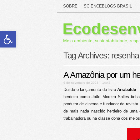
SOBRE
SCIENCEBLOGS BRASIL
Ecodesen
Abrir a barra de ferramentas
Meio ambiente, sustentabilidade, resp
Tag Archives:
resenha
A Amazônia por um he
6 de novembro de 2023 – 14:46
Desde o lançamento do livro
Arrabalde 
herdeiro como João Moreira Salles tinha
produtor de cinema e fundador da revista 
de mais nada nascido herdeiro de uma d
trabalhadora ou na classe dona dos meios