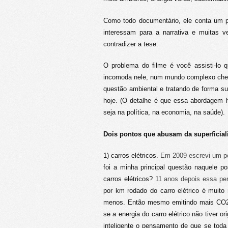
Como todo documentário, ele conta um p
interessam para a narrativa e muitas 
contradizer a tese.
O problema do filme é você assisti-lo
incomoda nele, num mundo complexo cheio
questão ambiental e tratando de forma s
hoje. (O detalhe é que essa abordagem h
seja na política, na economia, na saúde).
Dois pontos que abusam da superficia
1) carros elétricos.
Em 2009 escrevi um po
foi a minha principal questão naquele p
carros elétricos?
11 anos depois essa per
por km rodado do carro elétrico é muito
menos. Então mesmo emitindo mais CO2 o
se a energia do carro elétrico não tiver o
inteligente o pensamento de que se toda