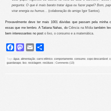
pergunta: O que é mais barato tratar água ou fazer papel? Bom, pa
virar energia ou humus.
.. (colaboração do amigo
Igor Santos
).
Provavelmente deve ter mais 1001 dúvidas que passam pela minha
essas que me lembro. A Tatiana Nahas, do
Ciência na Mídia
também lev
bem interessantes no post
o lixo, o consumo e a matemática
.
Facebook
Mastodon
Email
Share
Tags
água
,
alimentação
,
carro elétrico
,
comportamento
,
consumo
,
copo descartável
,
c
guardanapo
,
lixo
,
reciclagem
,
resíduos
|
Comments (13)