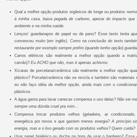
Qual a melhor opção produtos orgânicos de longe ou produtos norm
à minha casa, baixa pegada de carbono, apesar do impacto que 
ambiente e na minha saúde.
Lenços/ guardanapos de papel ou de pano?
Esse texto
tenta aju
convenceu muito (em inglês).
Como na conclusão do texto tamb
restaurante por exemplo sempre prefiro (quando tenho opção) guard
Carros elétricos são realmente a melhor opção quando a matriz 
carvão)?
Eu ACHO que não, mas é apenas achismo.
Xícaras de porcelana/cerâmica são realmente a melhor opção qua
plástico? Porcela/cerâmica não se recicla e também são materiais
eu não faço idéia da melhor opção, ainda mais com o condicionan
plásticos.
A água gasta para lavar canecas compensa o uso delas?
Não sei m
sempre uma dúvida cruel pra mim…
Compensa trocar produtos velhos (geladeira, ar condicionado,
energética por novos e que gastem menos energia?
A princípio s
energia, mas e o lixo gerado com os produtos velhos? Quem cuida?
Usar papel higiênico ou ducha na hora de usar o banheiro?
Essa 