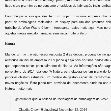
ficou claro pra mim se no consumo e resíduos de fabricação inclui emb
Descobri por acaso que eles tem um projeto com uma empresa cha
partir de embalagens recicladas um display para um dos produtos de
trabalho da Wise Waste é bem interessante, saiba mais
aqui
. Mas no 
aquelas metas megalomaníacas sem nada muito prático.
Natura
Mandei um twitt e não recebi resposta 2 dias depois, procurando no goo
relatórios anuais da empresa
2009
(acho q seja pois só tinha dados até 
que esperava achar, principalmente da Natura. As informações são va
no relatório de 2014 fala que “A Natura está elaborando um plano de l
principal objetivo estruturar um modelo de gestão capaz de transforma
novos negócios. Este plano tem previsão de lançamento ainda no ano 
Natura, muito mais…
@naturanet
qual a politica de reciclagem de embalagem de vcs?
— Claudia Chow (@clauchow)
November 12, 2014