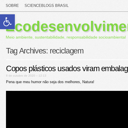
SOBRE
SCIENCEBLOGS BRASIL
Abrir a barra de ferramentas
Ecodesenvolvime
Meio ambiente, sustentabilidade, responsabilidade socioambiental
Tag Archives:
reciclagem
Copos plásticos usados viram embala
6 de outubro de 2020 – 12:13
Pena que meu humor não seja dos melhores, Natura!