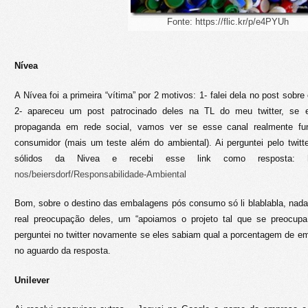
Fonte: https://flic.kr/p/e4PYUh
Nívea
A Nívea foi a primeira “vítima” por 2 motivos: 1- falei dela no post sob
2- apareceu um post patrocinado deles na TL do meu twitter, se e
propaganda em rede social, vamos ver se esse canal realmente fu
consumidor (mais um teste além do ambiental). Ai perguntei pelo twitte
sólidos da Nivea e recebi esse link como resposta:
nos/beiersdorf/Responsabilidade-Ambiental
Bom, sobre o destino das embalagens pós consumo só li blablabla, nad
real preocupação deles, um “apoiamos o projeto tal que se preocup
perguntei no twitter novamente se eles sabiam qual a porcentagem de e
no aguardo da resposta.
Unilever