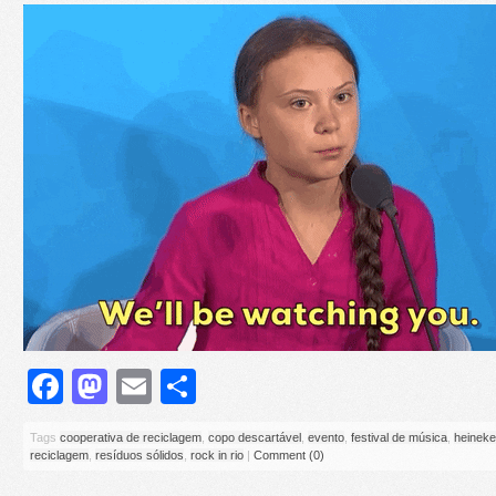
Facebook
Mastodon
Email
Share
Tags
cooperativa de reciclagem
,
copo descartável
,
evento
,
festival de música
,
heinek
reciclagem
,
resíduos sólidos
,
rock in rio
|
Comment (0)