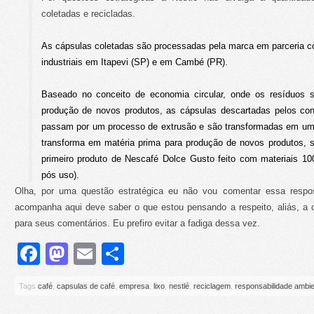
coletadas e recicladas.
As cápsulas coletadas são processadas pela marca em parceria 
industriais em Itapevi (SP) e em Cambé (PR).
Baseado no conceito de economia circular, onde os resíduos
produção de novos produtos, as cápsulas descartadas pelos co
passam por um processo de extrusão e são transformadas em uma 
transforma em matéria prima para produção de novos produtos, 
primeiro produto de Nescafé Dolce Gusto feito com materiais 1
pós uso).
Olha, por uma questão estratégica eu não vou comentar essa respos
acompanha aqui deve saber o que estou pensando a respeito, aliás, a 
para seus comentários. Eu prefiro evitar a fadiga dessa vez.
Facebook
Mastodon
Email
Share
Tags
café
,
capsulas de café
,
empresa
,
lixo
,
nestlé
,
reciclagem
,
responsabilidade ambie