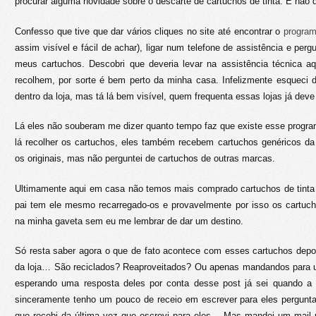
procurar alguma novidade sobre o descarte de cartuchos de tinta. E não 
Confesso que tive que dar vários cliques no site até encontrar o
program
assim visível e fácil de achar), ligar num telefone de assistência e perg
meus cartuchos. Descobri que deveria levar na assistência técnica a
recolhem, por sorte é bem perto da minha casa. Infelizmente esqueci de
dentro da loja, mas tá lá bem visível, quem frequenta essas lojas já deve 
Lá eles não souberam me dizer quanto tempo faz que existe esse progr
lá recolher os cartuchos, eles também recebem cartuchos genéricos da
os originais, mas não perguntei de cartuchos de outras marcas.
Ultimamente aqui em casa não temos mais comprado cartuchos de tinta
pai tem ele mesmo recarregado-os e provavelmente por isso os cartuch
na minha gaveta sem eu me lembrar de dar um destino.
Só resta saber agora o que de fato acontece com esses cartuchos depo
da loja… São reciclados? Reaproveitados? Ou apenas mandandos para um
esperando uma resposta deles por conta desse post já sei quando a
sinceramente tenho um pouco de receio em escrever para eles pergunta
que recebi da última vez que escrevi para eles… Mas mandei um mail 