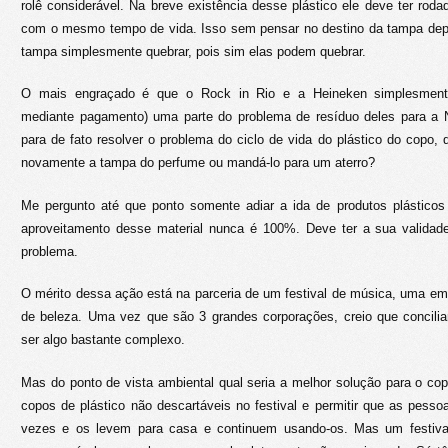
rolê considerável. Na breve existência desse plástico ele deve ter ro
com o mesmo tempo de vida. Isso sem pensar no destino da tampa dep
tampa simplesmente quebrar, pois sim elas podem quebrar.
O mais engraçado é que o Rock in Rio e a Heineken simplesment
mediante pagamento) uma parte do problema de resíduo deles para a 
para de fato resolver o problema do ciclo de vida do plástico do copo, qu
novamente a tampa do perfume ou mandá-lo para um aterro?
Me pergunto até que ponto somente adiar a ida de produtos plásticos 
aproveitamento desse material nunca é 100%. Deve ter a sua validad
problema.
O mérito dessa ação está na parceria de um festival de música, uma e
de beleza. Uma vez que são 3 grandes corporações, creio que concilia
ser algo bastante complexo.
Mas do ponto de vista ambiental qual seria a melhor solução para o co
copos de plástico não descartáveis no festival e permitir que as pes
vezes e os levem para casa e continuem usando-os. Mas um festiva