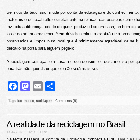
Sem dúvida tudo isso muda por conta da educação e do conhecimento. 
materiais e do local reflete diretamente na relação das pessoas com o l
faz toda a diferença, desde de quem produz o lixo em casa, na hora de s
los e como irá armazenar. Sem dúvida nenhuma existirá uma preocupaç
organizados e limpos num local que é minimamente agradável de se ir 
deixá-lo na porta para alguém pegá-lo.
A reciclagem começa em casa, no seu consumo e descarte, só por que
para trás não quer dizer que ele não será mais seu.
Facebook
Mastodon
Email
Share
Tags
lixo
,
mundo
,
reciclagem
|
Comments (9)
A realidade da reciclagem no Brasil
24 de maio de 2011 – 22:53
Na terça passada, a convite da Coca-cola, conheci a ONG
Doe Seu Li