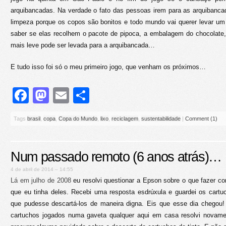
arquibancadas. Na verdade o fato das pessoas irem para as arquibanc
limpeza porque os copos são bonitos e todo mundo vai querer levar um
saber se elas recolhem o pacote de pipoca, a embalagem do chocolate,
mais leve pode ser levada para a arquibancada…
E tudo isso foi só o meu primeiro jogo, que venham os próximos…
Facebook
Mastodon
Email
Share
Tags
brasil
,
copa
,
Copa do Mundo
,
lixo
,
reciclagem
,
sustentabilidade
|
Comment (1)
Num passado remoto (6 anos atrás)…
4 de abril de 2014 – 14:55
Lá em julho de 2008
eu resolvi questionar a Epson sobre o que fazer co
que eu tinha deles. Recebi uma resposta esdrúxula e guardei os cart
que pudesse descartá-los de maneira digna. Eis que esse dia chegou
cartuchos jogados numa gaveta qualquer aqui em casa resolvi novame