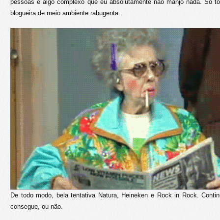
pessoas é algo complexo que eu absolutamente não manjo nada. Só tô
blogueira de meio ambiente rabugenta.
De todo modo, bela tentativa Natura, Heineken e Rock in Rock. Conti
consegue, ou não.