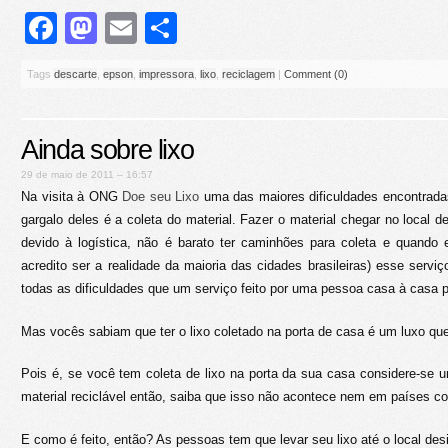
Facebook
Mastodon
Email
Share
Tags
descarte
,
epson
,
impressora
,
lixo
,
reciclagem
|
Comment (0)
Ainda sobre lixo
29 de maio de 2011 – 16:57
Na visita à ONG
Doe seu Lixo
uma das maiores dificuldades encontradas
gargalo deles é a coleta do material. Fazer o material chegar no local de
devido à logística, não é barato ter caminhões para coleta e quando 
acredito ser a realidade da maioria das cidades brasileiras) esse serviç
todas as dificuldades que um serviço feito por uma pessoa casa à casa p
Mas vocês sabiam que ter o lixo coletado na porta de casa é um luxo qu
Pois é, se você tem coleta de lixo na porta da sua casa considere-se um
material reciclável então, saiba que isso não acontece nem em países c
E como é feito, então? As pessoas tem que levar seu lixo até o local desi