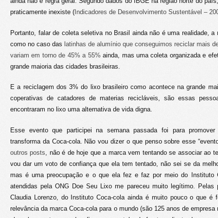
ainda não é regra geral. Segundo dados do IBGE na região norte do país,
praticamente inexiste (
Indicadores de Desenvolvimento Sustentável – 20
Portanto, falar de coleta seletiva no Brasil ainda não é uma realidade, a
como no caso das
latinhas de alumínio que conseguimos reciclar mais d
variam em torno de 45% a 55%
ainda, mas uma coleta organizada e efeti
grande maioria das cidades brasileiras.
E a reciclagem dos 3% do lixo brasileiro como acontece na grande ma
coperativas de catadores de materias recicláveis, são essas pess
encontraram no lixo uma alternativa de vida digna.
Esse evento que participei na semana passada foi para promove
transforma da Coca-cola. Não vou dizer o que penso sobre esse “evento
outros
posts
, não é de hoje que a marca vem tentando se associar ao te
vou dar um voto de confiança que ela tem tentado, não sei se da melh
mas é uma preocupação e o que ela fez e faz por meio do Instituto 
atendidas pela ONG Doe Seu Lixo me pareceu muito legítimo. Pelas pa
Claudia Lorenzo, do Instituto Coca-cola ainda é muito pouco o que é f
relevância da marca Coca-cola para o mundo (são 125 anos de empresa 