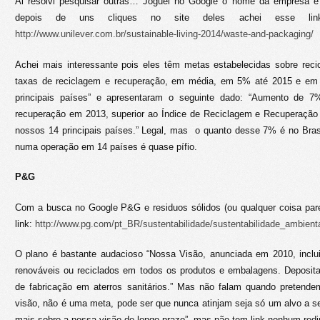
Ai resolvi pesquisar outras… Joguei no Google o nome da empresa e 
depois de uns cliques no site deles achei esse lin
http://www.unilever.com.br/sustainable-living-2014/waste-and-packaging/
Achei mais interessante pois eles têm metas estabelecidas sobre reci
taxas de reciclagem e recuperação, em média, em 5% até 2015 e em
principais países” e apresentaram o seguinte dado: “Aumento de 7
recuperação em 2013, superior ao Índice de Reciclagem e Recuperação 
nossos 14 principais países.” Legal, mas o quanto desse 7% é no Br
numa operação em 14 países é quase pífio.
P&G
Com a busca no Google P&G e residuos sólidos (ou qualquer coisa par
link:
http://www.pg.com/pt_BR/sustentabilidade/sustentabilidade_ambienta
O plano é bastante audacioso “Nossa Visão, anunciada em 2010, inclu
renováveis ​​ou reciclados em todos os produtos e embalagens. Deposi
de fabricação em aterros sanitários.” Mas não falam quando pretende
visão, não é uma meta, pode ser que nunca atinjam seja só um alvo a s
mais sobre a nossa visão de longo prazo”, mas não tem link nenhum red