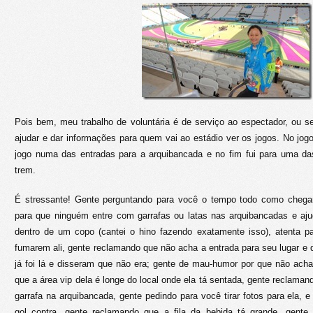
Pois bem, meu trabalho de voluntária é de serviço ao espectador, ou sej
ajudar e dar informações para quem vai ao estádio ver os jogos. No jogo 
jogo numa das entradas para a arquibancada e no fim fui para uma das
trem.
É stressante! Gente perguntando para você o tempo todo como chegar
para que ninguém entre com garrafas ou latas nas arquibancadas e aju
dentro de um copo (cantei o hino fazendo exatamente isso), atenta p
fumarem ali, gente reclamando que não acha a entrada para seu lugar e q
já foi lá e disseram que não era; gente de mau-humor por que não acha
que a área vip dela é longe do local onde ela tá sentada, gente reclama
garrafa na arquibancada, gente pedindo para você tirar fotos para ela, 
gol contra, gente reclamando que a fila da bebida tá grande, gente q