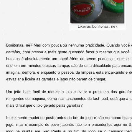
Lixeiras bonitonas, né?
Bonitonas, né? Mas com pouca ou nenhuma praticidade. Quando você
garrafas, com pressa e mais gente querendo fazer o mesmo que você, t
buracos é absolutamente um saco! Além de serem pequenas, num est
enchem em minutos e essas tampas são de uma dificuldade para encaix
imagina, demora, e enquanto o pessoal da limpeza está encaixando e 
esvaziar a lixeira as garrafas e latas não param de chegar.
Um jeito bem fácil de reduzir o lixo e evitar o problema das garraf
refrigentes de máquina, como nas lanchonetes de fast food, será que a l
mais difícil que o lixo gerado pelas garrafas?
Infelizmente mudei de posto antes do fim do jogo e não sei como fica
jogo, mas o exemplo do
povo japonês
não tem precedentes aqui no Bra
jogo na quinta em São Paulo e no fim do jogo se o cansaço permi