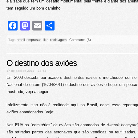
ela sabe que tem um desafio monumental pela frente e diante dos apena
tem seguido um bom caminho.
Facebook
Mastodon
Email
Share
Tags
brasil
,
empresas
,
lixo
,
reciclagem
|
Comments (6)
O destino dos aviões
17 de abril de 2011 – 18:54
Em 2008 descobri por acaso
o destino dos navios
e me choquei com o q
Nacional de ontem (16/04/2011) o destino dos aviões e fiquei um pouc
mostrado, veja a seguir:
Infelizmente isso não é realidade aqui no Brasil, achei essa reporta
aviões abandonados. Veja:
Nos EUA os “cemitérios” de aviões são chamados de
Aircarft boneyard
são retiradas partes das aeronaves que são vendidas ou reutilizadas,