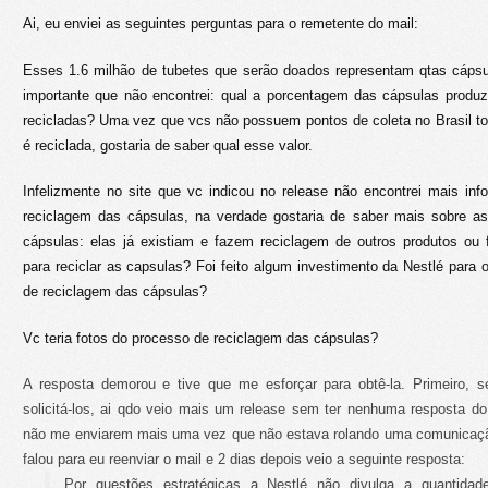
Ai, eu enviei as seguintes perguntas para o remetente do mail:
Esses 1.6 milhão de tubetes que serão doados representam qtas cáps
importante que não encontrei: qual a porcentagem das cápsulas produz
recicladas? Uma vez que vcs não possuem pontos de coleta no Brasil t
é reciclada, gostaria de saber qual esse valor.
Infelizmente no site que vc indicou no release não encontrei mais in
reciclagem das cápsulas, na verdade gostaria de saber mais sobre 
cápsulas: elas já existiam e fazem reciclagem de outros produtos ou 
para reciclar as capsulas? Foi feito algum investimento da Nestlé para
de reciclagem das cápsulas?
Vc teria fotos do processo de reciclagem das cápsulas?
A resposta demorou e tive que me esforçar para obtê-la. Primeiro, 
solicitá-los, ai qdo veio mais um release sem ter nenhuma resposta do 
não me enviarem mais uma vez que não estava rolando uma comunicaçã
falou para eu reenviar o mail e 2 dias depois veio a seguinte resposta:
Por questões estratégicas a Nestlé não divulga a quantidad