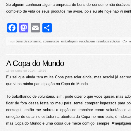
Se alguém conhecer alguma empresa de bens de consumo não duráveis 
completo de vida de seus produtos me avise, pois eu até hoje não vi ne
Facebook
Mastodon
Email
Share
Tags
bens de consumo
,
cosméticos
,
embalagem
,
reciclagem
,
resíduos sólidos
|
Comm
A Copa do Mundo
16 de junho de 2014 – 15:56
Eu sei que ainda tem muita Copa para rolar ainda, mas resolvi já escre
que vi na minha participação na Copa do Mundo.
Tô trabalhando de voluntária, sim, pode dizer o que você quiser, mas ad
ficar de fora dessa festa no meu país, tentei comprar ingressos para p
consegui, então me sobrou a opção de trabalhar como voluntária e a
emoção de estar no estádio na abertura da Copa no meu país, é indescrit
mas Copa do Mundo é uma coisa que mexe comigo, sempre. #mejulgue