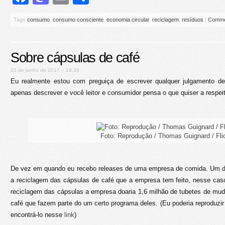
Tags
consumo
,
consumo consciente
,
economia circular
,
reciclagem
,
resíduos
|
Comme
Sobre cápsulas de café
22 de junho de 2017 – 18:30
Eu realmente estou com preguiça de escrever qualquer julgamento de 
apenas descrever e você leitor e consumidor pensa o que quiser a respei
Foto: Reprodução / Thomas Guignard / Fli
De vez em quando eu recebo releases de uma empresa de comida. Um dos
a reciclagem das cápsulas de café que a empresa tem feito, nesse cas
reciclagem das cápsulas a empresa doaria 1,6 milhão de tubetes de muda
café que fazem parte do um certo programa deles. (Eu poderia reproduzir
encontrá-lo nesse
link
)