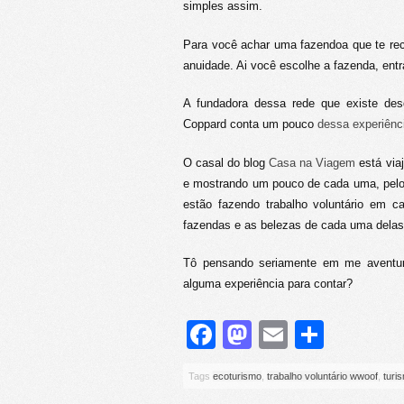
simples assim.
Para você achar uma fazendoa que te r
anuidade. Ai você escolhe a fazenda, ent
A fundadora dessa rede que existe des
Coppard conta um pouco
dessa experiênc
O casal do blog
Casa na Viagem
está via
e mostrando um pouco de cada uma, pelo 
estão fazendo trabalho voluntário em 
fazendas e as belezas de cada uma delas
Tô pensando seriamente em me aventu
alguma experiência para contar?
Facebook
Mastodon
Email
Share
Tags
ecoturismo
,
trabalho voluntário wwoof
,
turi