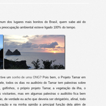
 num dos lugares mais bonitos do Brasil, quem sabe até do
a preocupação ambiental esteve ligado 100% do tempo.
e tive um
sonho de uma ONG
? Pois bem, o Projeto Tamar em
e, todos os dias no auditório do Tamar tem palestras sobre
, golfinhos, o próprio projeto Tamar, a vegetação da ilha, o
 visitantes, mas em algumas palestras o auditótio fica bem
o, de verdade eu acho que deveria ser obrigatório, afinal, todo
vação e na minha opinião a principal função dela além de