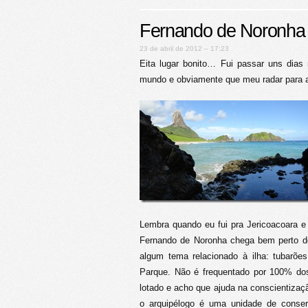
Fernando de Noronha
23 de abril de 2012 – 17:23
Eita lugar bonito… Fui passar uns dias
mundo e obviamente que meu radar para 
Lembra quando eu fui pra Jericoacoara 
Fernando de Noronha chega bem perto del
algum tema relacionado à ilha: tubarões
Parque. Não é frequentado por 100% dos
lotado e acho que ajuda na conscientizaçã
o arquipélogo é uma unidade de conser