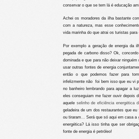
conservar o que se tem lá é educação amb
Achei os moradores da ilha bastante co
com a natureza, mas esse conhecimento
vida marinha do que atrai os turistas par
Por exemplo a geração de energia da il
pegada de carbono disso? Ok, concordo
dominada e que para não deixar ninguém
usar outras fontes de energia conjuntam
então o que podemos fazer para torn
infelizmente não foi bem isso que eu vi 
no banheiro lembrando para apagar a luz
eles conseguiam me fazer ouvir depois d
aquele
selinho de eficiência energética 
geladeira de um dos restaurantes que eu 
ou tiraram… Será que só aqui em casa a 
energética? Lá isso tinha que ser obrig
fonte de energia é petróleo!