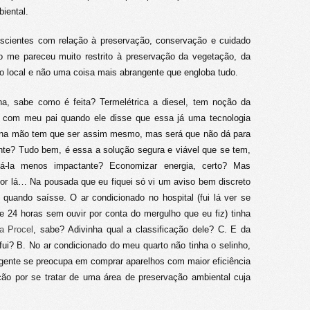
iental.
nscientes com relação à preservação, conservação e cuidado
 me pareceu muito restrito à preservação da vegetação, da
a o local e não uma coisa mais abrangente que engloba tudo.
ha, sabe como é feita? Termelétrica a diesel, tem noção da
 com meu pai quando ele disse que essa já uma tecnologia
 na mão tem que ser assim mesmo, mas será que não dá para
ente? Tudo bem, é essa a solução segura e viável que se tem,
á-la menos impactante? Economizar energia, certo? Mas
por lá… Na pousada que eu fiquei só vi um aviso bem discreto
 quando saísse. O ar condicionado no hospital (fui lá ver se
e 24 horas sem ouvir por conta do mergulho que eu fiz) tinha
da Procel
, sabe? Adivinha qual a classificação dele? C. E da
fui? B. No ar condicionado do meu quarto não tinha o selinho,
gente se preocupa em comprar aparelhos com maior eficiência
ação por se tratar de uma área de preservação ambiental cuja