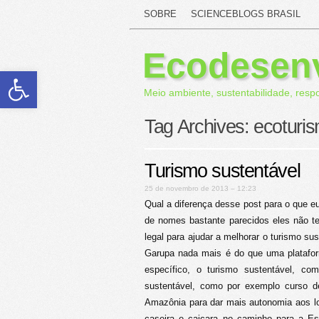
SOBRE
SCIENCEBLOGS BRASIL
Ecodesen
Abrir a barra de ferramentas
Meio ambiente, sustentabilidade, resp
Tag Archives:
ecoturi
Turismo sustentável
25 de novembro de 2013 – 12:23
Qual a diferença desse post para o que eu
de nomes bastante parecidos eles não te
legal para ajudar a melhorar o turismo su
Garupa nada mais é do que uma platafo
específico, o turismo sustentável, co
sustentável, como por exemplo curso 
Amazônia para dar mais autonomia aos lo
caseira e caiçara no caminho para a Es