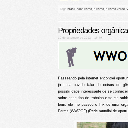
Tags
brasil
,
ecoturismo
,
turismo
,
turismo verde
,
Propriedades orgânicas
19 de setembro de 2012 – 16:49
Passeando pela internet encontrei oport
já tinha ouvido falar de coisas do g
possibilidade interessante de se conhece
sobre esse tipo de trabalho e se ele sab
bem, ele me passou o link de uma org
Farms
(WWOOF) (Rede mundial de oportu