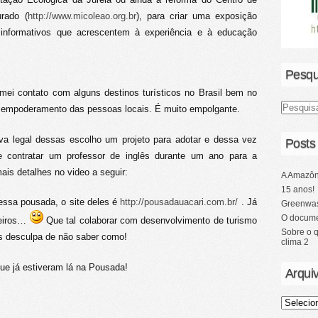
rado (
http://www.micoleao.org.br
), para criar uma exposição
informativos que acrescentem à experiência e à educação
Pesqu
mei contato com alguns destinos turísticos no Brasil bem no
 e empoderamento das pessoas locais. É muito empolgante.
va legal dessas escolho um projeto para adotar e dessa vez
Posts
 contratar um professor de inglês durante um ano para a
is detalhes no video a seguir:
A Amazôn
15 anos!
essa pousada, o site deles é
http://pousadauacari.com.br/
. Já
Greenwas
O docume
teiros…
Que tal colaborar com desenvolvimento de turismo
Sobre o 
is desculpa de não saber como!
clima 2
ue já estiveram lá na Pousada!
Arqui