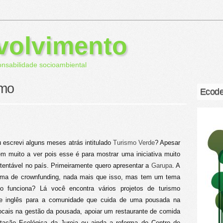
volvimento
onsabilidade socioambiental
smo
Ecode
 escrevi alguns meses atrás intitulado
Turismo Verde
? Apesar
m muito a ver pois esse é para mostrar uma iniciativa muito
stentável no país. Primeiramente quero apresentar a
Garupa
. A
rma de crownfunding, nada mais que isso, mas tem um tema
mo funciona? Lá você encontra vários projetos de turismo
de inglês para a comunidade que cuida de uma pousada na
cais na gestão da pousada, apoiar um restaurante de comida
tação Ecológica da Jureia ou ainda a reforma do Centro de