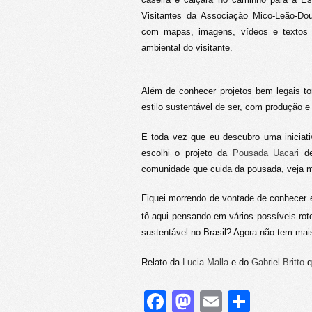
Visitantes da Associação Mico-Leão-Dou
com mapas, imagens, vídeos e textos 
ambiental do visitante.
Além de conhecer projetos bem legais to
estilo sustentável de ser, com produção
E toda vez que eu descubro uma iniciati
escolhi o projeto da
Pousada Uacari
de
comunidade que cuida da pousada, veja ma
Fiquei morrendo de vontade de conhecer 
tô aqui pensando em vários possíveis ro
sustentável no Brasil? Agora não tem ma
Relato da
Lucia Malla
e do
Gabriel Britto
q
Facebook
Mastodon
Email
Share