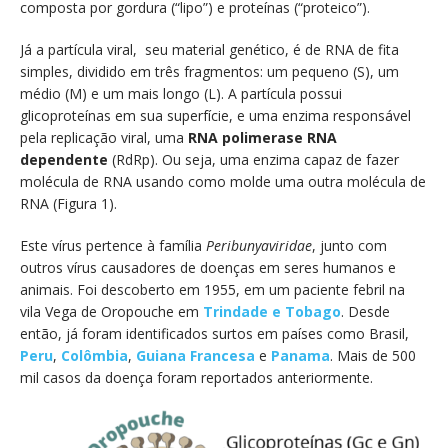
composta por gordura (“lipo”) e proteínas (“proteico”).
Já a partícula viral, seu material genético, é de RNA de fita
simples, dividido em três fragmentos: um pequeno (S), um
médio (M) e um mais longo (L). A partícula possui
glicoproteínas em sua superfície, e uma enzima responsável
pela replicação viral, uma
RNA polimerase RNA
dependente
(RdRp). Ou seja, uma enzima capaz de fazer
molécula de RNA usando como molde uma outra molécula de
RNA (Figura 1).
Este vírus pertence à família
Peribunyaviridae
, junto com
outros vírus causadores de doenças em seres humanos e
animais. Foi descoberto em 1955, em um paciente febril na
vila Vega de Oropouche em
Trindade e Tobago
. Desde
então, já foram identificados surtos em países como Brasil,
Peru
,
Colômbia
,
Guiana Francesa
e
Panama
. Mais de 500
mil casos da doença foram reportados anteriormente.