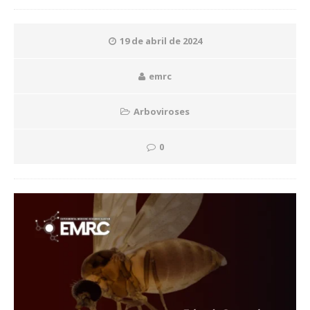
19 de abril de 2024
emrc
Arboviroses
0