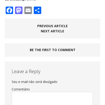
F
M
E
S
a
a
m
h
c
st
ai
a
PREVIOUS ARTICLE
e
o
l
re
NEXT ARTICLE
b
d
o
o
BE THE FIRST TO COMMENT
o
n
k
Leave a Reply
Seu e-mail não será divulgado
Comentário