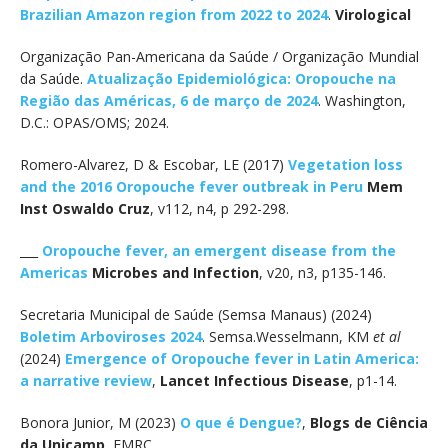
Brazilian Amazon region from 2022 to 2024
.
Virological
Organização Pan-Americana da Saúde / Organização Mundial
da Saúde.
Atualização Epidemiológica: Oropouche na
Região das Américas, 6 de março de 2024
. Washington,
D.C.: OPAS/OMS; 2024.
Romero-Alvarez, D & Escobar, LE (2017)
Vegetation loss
and the 2016 Oropouche fever outbreak in Peru
Mem
Inst Oswaldo Cruz
, v112, n4, p 292-298.
___
Oropouche fever, an emergent disease from the
Americas
Microbes and Infection
, v20, n3, p135-146.
Secretaria Municipal de Saúde (Semsa Manaus) (2024)
Boletim Arboviroses 2024
. Semsa.Wesselmann, KM
et al
(2024)
Emergence of Oropouche fever in Latin America:
a narrative review
,
Lancet Infectious Disease
, p1-14.
Bonora Junior, M (2023)
O que é Dengue?
,
Blogs de Ciência
da Unicamp
, EMRC.