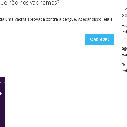
que não nos vacinamos?
Li
bi
tia uma vacina aprovada contra a dengue. Apesar disso, ela é
Hi
en
Ge
READ MORE
ag
ep
Ro
ep