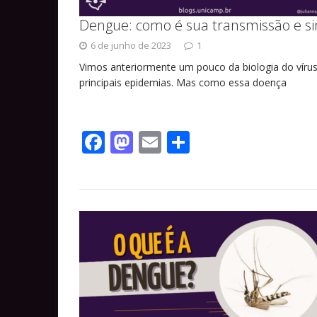
Dengue: como é sua transmissão e s
6 de junho de 2023
1
Vimos anteriormente um pouco da biologia do víru
principais epidemias. Mas como essa doença
F
M
E
S
ac
as
m
h
e
to
ai
ar
b
d
l
e
o
o
o
n
k