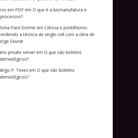
vros em PDF
em
O que é a biomanufatura e
oprocessos?
storia Para Dormir
em
Ciência e pontilhismo:
tendendo a técnica de single-cell com a obra de
orge Seurat
ario private server
em
O que são boletins
idemiológicos?
drigo P. Tevez
em
O que são boletins
idemiológicos?