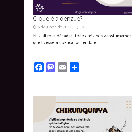
O que é a dengue?
6 de junho de 2023
0
Nas últimas décadas, todos nós nos acostumamos a
que tivesse a doença, ou lendo e
F
M
E
S
ac
as
m
h
e
to
ai
ar
b
d
l
e
o
o
o
n
k