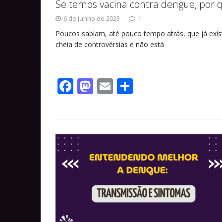
Se temos vacina contra dengue, por 
6 de junho de 2023
1
Poucos sabiam, até pouco tempo atrás, que já exis
cheia de controvérsias e não está
F
M
E
S
ac
as
m
h
e
to
ai
ar
b
d
l
e
o
o
o
n
k