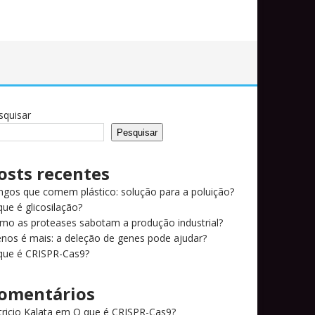
squisar
Pesquisar
osts recentes
ngos que comem plástico: solução para a poluição?
que é glicosilação?
mo as proteases sabotam a produção industrial?
nos é mais: a deleção de genes pode ajudar?
que é CRISPR-Cas9?
omentários
tricio Kalata
em
O que é CRISPR-Cas9?