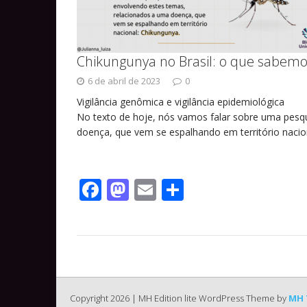
Chikungunya no Brasil: o que sabemo
6 de abril de 2023
0
Vigilância genômica e vigilância epidemiológica
No texto de hoje, nós vamos falar sobre uma pesq
doença, que vem se espalhando em território nacio
F
M
E
S
ac
as
m
h
e
to
ai
ar
b
d
l
e
o
o
o
n
Copyright 2026 | MH Edition lite WordPress Theme by
MH 