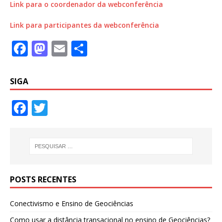
Link para o coordenador da webconferência
Link para participantes da webconferência
F
M
E
S
a
a
m
h
c
st
ai
ar
SIGA
e
o
l
e
F
T
b
d
ac
w
o
o
e
itt
o
n
b
er
k
o
POSTS RECENTES
o
k
Conectivismo e Ensino de Geociências
Como usar a distância transacional no ensino de Geociências?