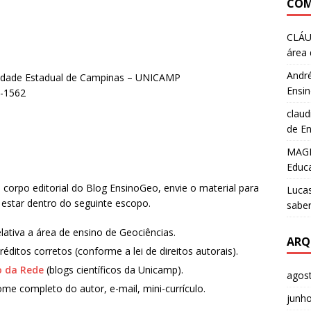
COM
CLÁ
área 
André
rsidade Estadual de Campinas – UNICAMP
Ensin
9-1562
clau
de En
MAG
Educa
corpo editorial do Blog EnsinoGeo, envie o material para
Luca
e estar dentro do seguinte escopo.
saber
relativa a área de ensino de Geociências.
ARQ
ditos corretos (conforme a lei de direitos autorais).
 da Rede
(blogs científicos da Unicamp).
agos
me completo do autor, e-mail, mini-currículo.
junh