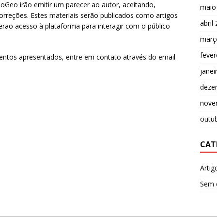
noGeo irão emitir um parecer ao autor, aceitando,
maio
orreções. Estes materiais serão publicados como artigos
abril
rão acesso à plataforma para interagir com o público
març
fever
entos apresentados, entre em contato através do email
janei
deze
nove
outu
CAT
Artig
Sem 