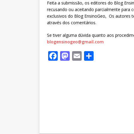
Feita a submissão, os editores do Blog Ensi
recusando ou aceitando parcialmente para c
exclusivos do Blog EnsinoGeo, Os autores te
através dos comentários.
Se tiver alguma dúvida quanto aos procedim
blogensinogeo@gmail.com
F
M
E
S
a
a
m
h
c
st
ai
ar
e
o
l
e
b
d
o
o
o
n
k