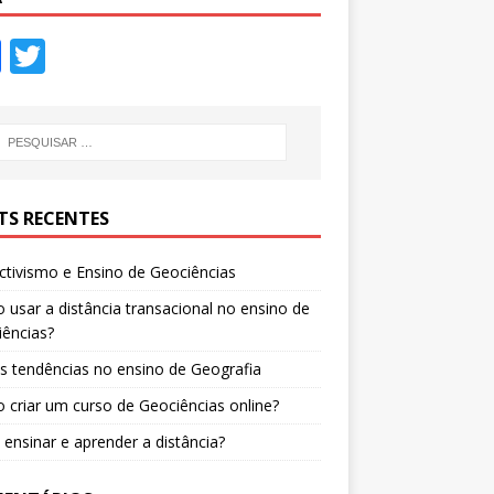
F
T
ac
w
e
itt
b
er
o
TS RECENTES
o
k
tivismo e Ensino de Geociências
usar a distância transacional no ensino de
ências?
 tendências no ensino de Geografia
criar um curso de Geociências online?
ensinar e aprender a distância?