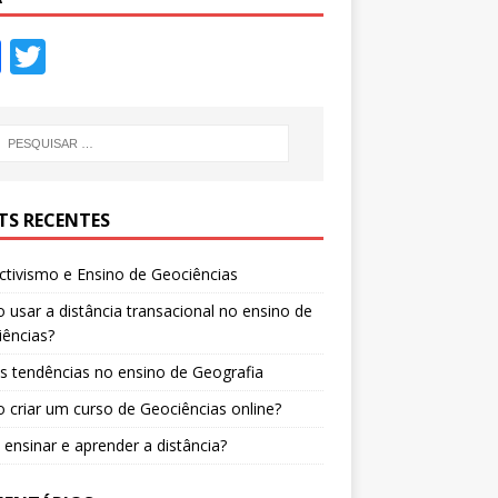
F
T
ac
w
e
itt
b
er
o
TS RECENTES
o
k
tivismo e Ensino de Geociências
usar a distância transacional no ensino de
ências?
 tendências no ensino de Geografia
criar um curso de Geociências online?
ensinar e aprender a distância?