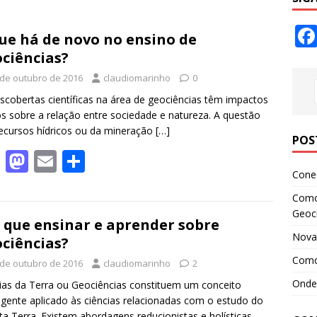
ue há de novo no ensino de
ciências?
 de outubro de 2016
claudiomarinho
0
scobertas científicas na área de geociências têm impactos
os sobre a relação entre sociedade e natureza. A questão
ecursos hídricos ou da mineração
[…]
POS
F
M
E
S
Conec
ac
as
m
h
Como 
e
to
ai
ar
Geoci
b
d
l
e
 que ensinar e aprender sobre
Novas
ciências?
o
o
Como 
 de outubro de 2016
claudiomarinho
2
o
n
Onde 
ias da Terra ou Geociências constituem um conceito
k
gente aplicado às ciências relacionadas com o estudo do
ta Terra. Existem abordagens reducionistas e holísticas