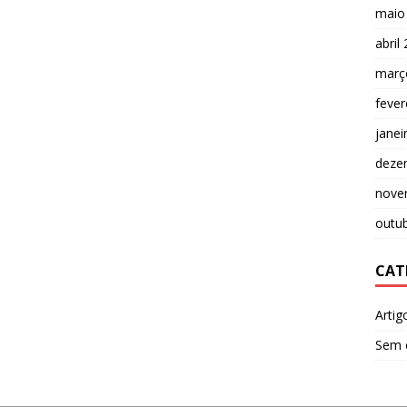
maio
abril
març
fever
janei
deze
nove
outu
CAT
Artig
Sem 