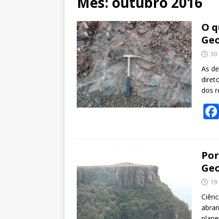
Mês:
outubro 2016
O q
Geo
30
As de
diret
dos r
Por
Geo
19
Ciênc
abran
plane