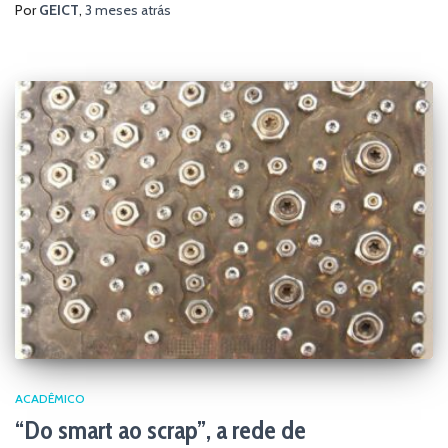
Por
GEICT
,
3 meses
atrás
ACADÊMICO
“Do smart ao scrap”, a rede de