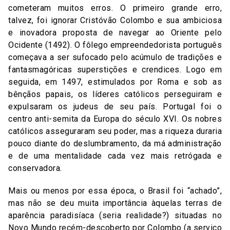
cometeram muitos erros. O primeiro grande erro,
talvez, foi ignorar Cristóvão Colombo e sua ambiciosa
e inovadora proposta de navegar ao Oriente pelo
Ocidente (1492). O fôlego empreendedorista português
começava a ser sufocado pelo acúmulo de tradições e
fantasmagóricas superstições e crendices. Logo em
seguida, em 1497, estimulados por Roma e sob as
bênçãos papais, os líderes católicos perseguiram e
expulsaram os judeus de seu país. Portugal foi o
centro anti-semita da Europa do século XVI. Os nobres
católicos asseguraram seu poder, mas a riqueza duraria
pouco diante do deslumbramento, da má administração
e de uma mentalidade cada vez mais retrógada e
conservadora.
Mais ou menos por essa época, o Brasil foi “achado”,
mas não se deu muita importância àquelas terras de
aparência paradisíaca (seria realidade?) situadas no
Novo Mundo recém-descoberto por Colombo (a serviço