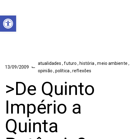
Abrir a barra de ferramentas
atualidades
,
futuro
,
história
,
meio ambiente
,
⌙
13/09/2009
opinião
,
política
,
reflexões
>De Quinto
Império a
Quinta