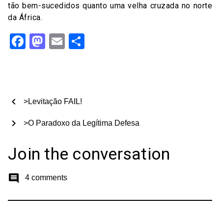
tão bem-sucedidos quanto uma velha cruzada no norte
da África.
Facebook
Mastodon
Email
Share
chevron_left
>Levitação FAIL!
chevron_right
>O Paradoxo da Legítima Defesa
Join the conversation
comment
4 comments