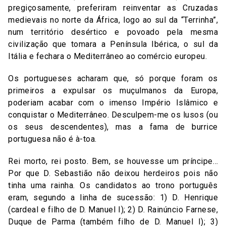
pregiçosamente, preferiram reinventar as Cruzadas
medievais no norte da África, logo ao sul da “Terrinha”,
num território desértico e povoado pela mesma
civilização que tomara a Península Ibérica, o sul da
Itália e fechara o Mediterrâneo ao comércio europeu.
Os portugueses acharam que, só porque foram os
primeiros a expulsar os muçulmanos da Europa,
poderiam acabar com o imenso Império Islâmico e
conquistar o Mediterrâneo. Desculpem-me os lusos (ou
os seus descendentes), mas a fama de burrice
portuguesa não é à-toa.
Rei morto, rei posto. Bem, se houvesse um príncipe…
Por que D. Sebastião não deixou herdeiros pois não
tinha uma rainha. Os candidatos ao trono português
eram, segundo a linha de sucessão: 1) D. Henrique
(cardeal e filho de D. Manuel I); 2) D. Rainúncio Farnese,
Duque de Parma (também filho de D. Manuel I); 3)