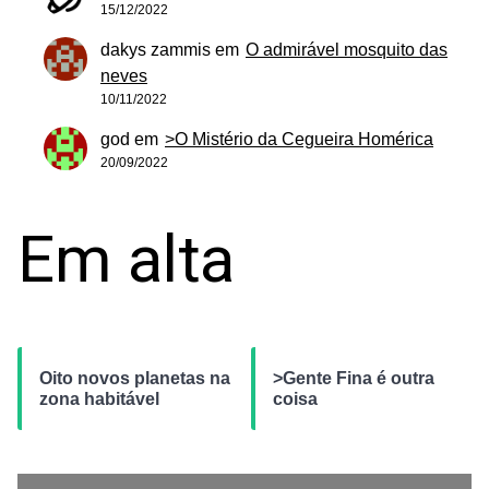
15/12/2022
dakys zammis
em
O admirável mosquito das
neves
10/11/2022
god
em
>O Mistério da Cegueira Homérica
20/09/2022
Em alta
Oito novos planetas na
>Gente Fina é outra
zona habitável
coisa