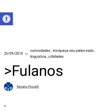
Abrir a barra de ferramentas
curiosidades
,
enriqueça seu palavreado
,
⌙
25/09/2010
linguística
,
utilidades
>Fulanos
Renato Pincelli
>